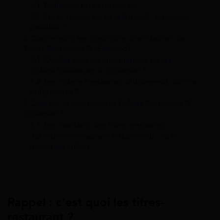
1.1
Définition titres restaurant
1.2
Titres-restaurant et télétravail : un cumul
possible ?
2
Quelles sont les conditions d’attribution du
Ticket Restaurant ® (Edenred) ?
2.1
Quelles sont les informations sur les
Tickets Restaurant ® (Edenred) ?
2.2
Les Tickets Restaurant ® (Edenred), sont-ils
obligatoires ?
3
Quel est le montant des Tickets Restaurant ®
(Edenred) ?
3.1
Les montants des titres-restaurant
3.2
Tickets Restaurant ® (Edenred) : où et
quand les utiliser ?
Rappel : c’est quoi les titres-
restaurant ?