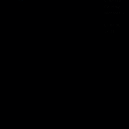
91830 Le
Coudray
Montceaux
01 84 80
37 31