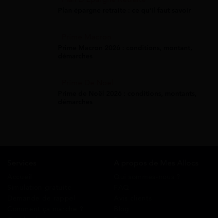
Plan épargne retraite : ce qu'il faut savoir
Prime Macron
Prime Macron 2026 : conditions, montant,
démarches
Prime De Noel
Prime de Noël 2026 : conditions, montants,
démarches
Services
A propos de Mes Allocs
Accueil
Qui sommes-nous ?
Simulation gratuite
FAQ
Demande de rappel
Avis clients
Comment ça marche ?
Blog