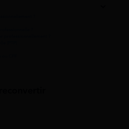
essionnellement ?
rofessionnelle ?
ter professionnellement ?
lle (PTP)
n ou CPF
reconvertir