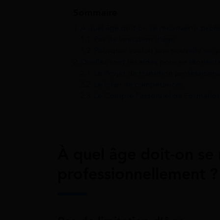
Sommaire
1
À quel âge doit-on se reconvertir prof
1.1
Pas de limitation d’âge
1.2
Pourquoi vouloir une nouvelle vie p
2
Quelles sont les aides pour se réorien
2.1
Le Projet de transition professionne
2.2
Le bilan de compétences
2.3
Le Compte Personnel de Formatio
À quel âge doit-on se 
professionnellement ?