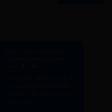
Lancez-vous dans votre
reconversion avec une
coach dédiée.
Coaching finançable à 100%
Programme certifié Qualiopi
+7.300 clients accompagnés
Noté 4.6/5