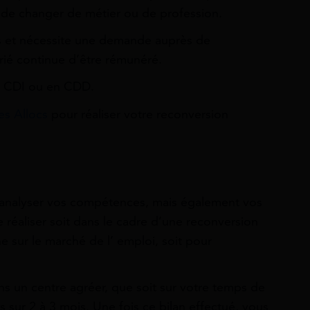
 de changer de métier ou de profession.
ons et nécessite une demande auprès de
arié continue d’être rémunéré.
en CDI ou en CDD.
es Allocs
pour réaliser votre reconversion
analyser vos compétences, mais également vos
 réaliser soit dans le cadre d’une reconversion
 sur le marché de l’ emploi, soit pour
dans un centre agréer, que soit sur votre temps de
s sur 2 à 3 mois. Une fois ce bilan effectué, vous