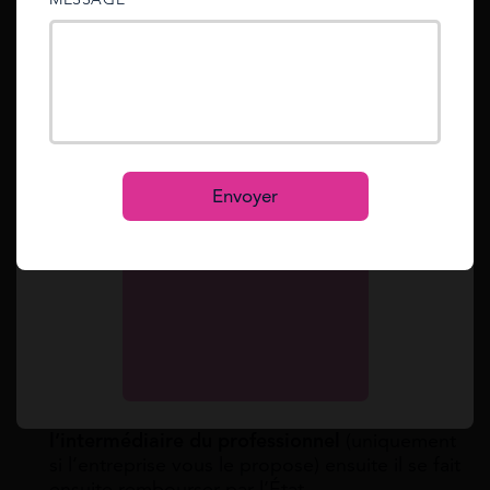
éligibles à la prime à la conversion.
sent to your email address.
Les delais de versement de la prime à la
Mot de passe oublié ?
Reset
conversion
Dans la plupart des cas, que vous achetiez la
Se connecter
S’inscrire
voiture à un professionnel ou un particulier :
Envoyer
Le traitement du dossier
après réception : 4 à
8 semaines
Le versement de la prime
si le dossier est
accepté la date de versement est variable
Le concessionnaire peut vous avancer le montant
de la prime à la conversion :
Dans ce cas, le versement est immédiat par
l’intermédiaire du professionnel
(uniquement
si l’entreprise vous le propose) ensuite il se fait
ensuite rembourser par l’État.