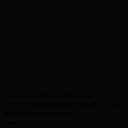
3
Qui peut faire valoir ses droits à la prime à la
conversion ?
3.1
Les conditions à respecter pour être
éligible à la prime à la conversion
3.2
Les delais de versement de la prime à la
conversion
4
Cumul de la prime à la conversion et du bonus
écologique
4.1
Qu’est-ce que le bonus écologique ?
4.2
L’ajout de la prime à la casse au bonus
écologique est-il possible ?
Quels sont les justificatifs à
communiquer pour bénéficier de la
prime à la conversion ?