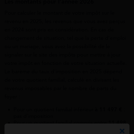
Les montants pour l’année 2026
Pour calculer le montant de votre impôt sur le
revenu en 2025, les revenus que vous avez perçus
en 2024 sont pris en considération. En cas de
changement de situation, tel que la perte d’emploi
ou un mariage, vous avez la possibilité de le
signaler sur le site des impôts pour mettre à jour
votre impôt en fonction de votre situation actuelle.
Le barème du taux d’imposition en 2025 dépend
de votre quotient familial, calculé en divisant les
revenus imposables par le nombre de parts du
foyer :
Pour un quotient familial inférieur
à 11 497 €
:
pas d’imposition
Pour un quotient familial compris entre
11 498
€ et 29 315 €
: 11 % d’imposition