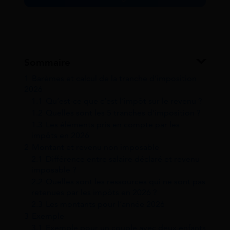
Sommaire
1
Barèmes et calcul de la tranche d’imposition
2026
1.1
Qu’est-ce que c’est l’impôt sur le revenu ?
1.2
Quelles sont les 5 tranches d’imposition ?
1.3
Les éléments pris en compte par les
impôts en 2026
2
Montant et revenu non imposable
2.1
Différence entre salaire déclaré et revenu
imposable ?
2.2
Quelles sont les ressources qui ne sont pas
retenues par les impôts en 2026 ?
2.3
Les montants pour l’année 2026
3
Exemple
3.1
Exemple pour un couple avec deux enfants