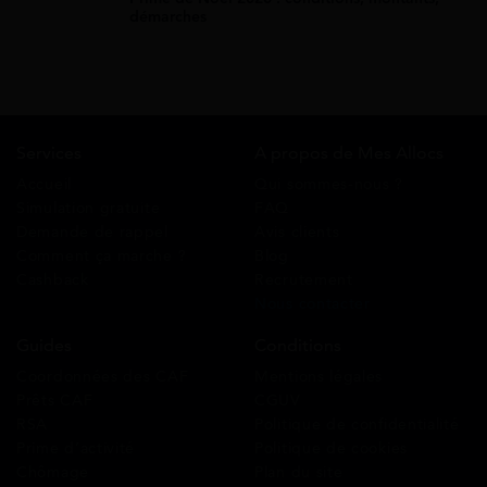
démarches
Services
A propos de Mes Allocs
Accueil
Qui sommes-nous ?
Simulation gratuite
FAQ
Demande de rappel
Avis clients
Comment ça marche ?
Blog
Cashback
Recrutement
Nous contacter
Guides
Conditions
Coordonnées des CAF
Mentions légales
Prêts CAF
CGUV
RSA
Politique de confidentialité
Prime d’activité
Politique de cookies
Chômage
Plan du site