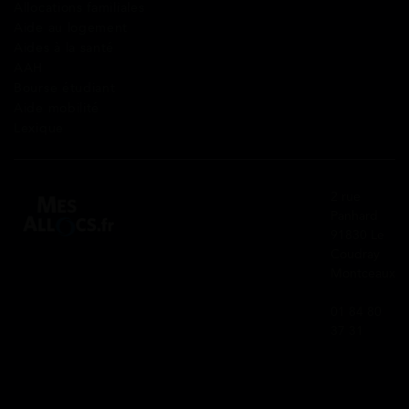
Allocations familiales
Aide au logement
Aides à la santé
AAH
Bourse étudiant
Aide mobilité
Lexique
2 rue
Panhard
91830 Le
Coudray
Montceaux
01 84 80
37 31