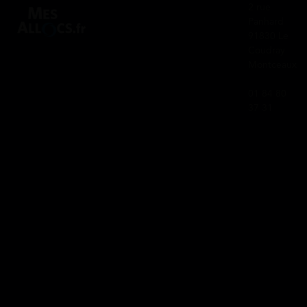
2 rue
Panhard
91830 Le
Coudray
Montceaux
01 84 80
37 31