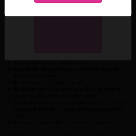
banque, de vos bailleurs, administrations… sans
attendre l’avis d’impôt.
Comme informations figurant sur l’ASDIR, vous
pouvez voir :
l’ensemble des revenus déclarés
le nombre de parts de quotient familial
le revenu fiscal de référence
la date de mise en recouvrement et la date
limite de paiement
le montant de l’impôt calculé
le décompte de la somme qu’il vous reste à
payer ou qui vous est remboursée
l’échéancier du ou des prélèvements sur votre
compte bancaire s’il vous reste une somme à
payer
les coordonnées des services gestionnaires.
L’avis d’impôt sur les revenus quant à lui a été