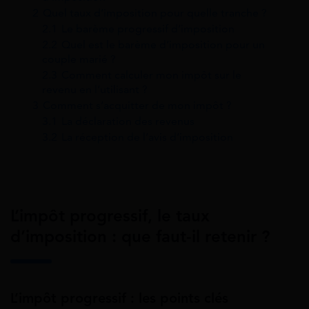
2
Quel taux d’imposition pour quelle tranche ?
2.1
Le barème progressif d’imposition
2.2
Quel est le barème d’imposition pour un
couple marié ?
2.3
Comment calculer mon impôt sur le
revenu en l’utilisant ?
3
Comment s’acquitter de mon impôt ?
3.1
La déclaration des revenus
3.2
La réception de l’avis d’imposition
L’impôt progressif, le taux
d’imposition : que faut-il retenir ?
L’impôt progressif : les points clés