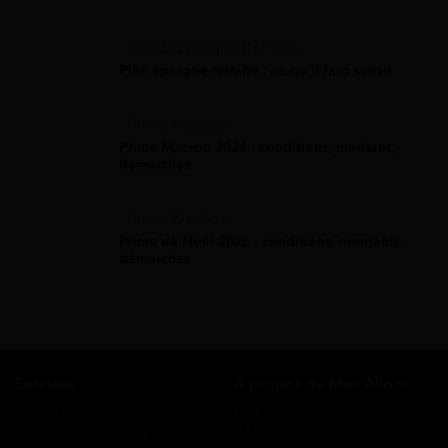
Plan D'Épargne Retraite
Plan épargne retraite : ce qu'il faut savoir
Prime Macron
Prime Macron 2026 : conditions, montant,
démarches
Prime De Noel
Prime de Noël 2026 : conditions, montants,
démarches
Services
A propos de Mes Allocs
Accueil
Qui sommes-nous ?
Simulation gratuite
FAQ