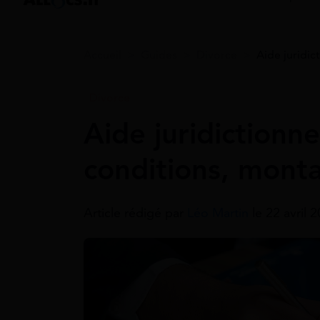
Accueil
>
Guides
>
Divorce
>
Aide juridic
Divorce
Aide juridictionne
conditions, mont
Article rédigé par
Léo Martin
le 22 avril 