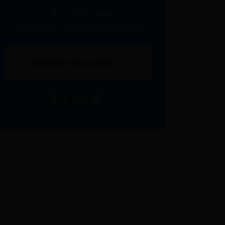
+ de 2 500 aides
nationales, régionales, locales
Simuler mes aides
267 € reçus en moyenne par mois
Excellent
Voir nos avis Trustpilot