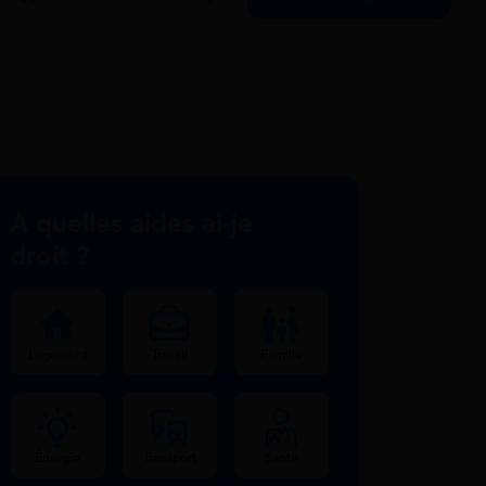
À quelles aides ai-je
droit ?
Logement
Travail
Famille
Énergie
Transport
Santé