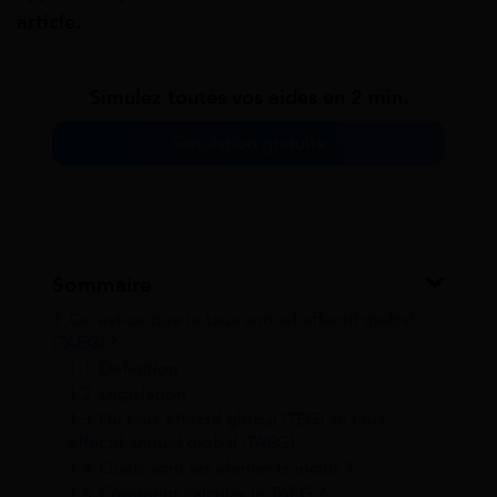
article.
Simulez toutes vos aides en 2 min.
Simulation gratuite
Sommaire
1
Qu’est-ce que le taux annuel effectif global
(TAEG) ?
1.1
Définition
1.2
Législation
1.3
Du taux effectif global (TEG) au taux
effectif annuel global (TAEG)
1.4
Quels sont les éléments inclus ?
1.5
Comment calculer le TAEG ?