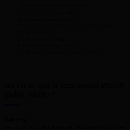
1.5.1
La formule mathématique
1.5.2
Du côté des banques
2
Quelles sont les applications ?
2.1
Le crédit renouvelable et le TAEG variable
2.2
Le TAEG fixe
2.3
Découvert bancaire
2.4
L’assurance emprunteur
3
Quels sont les inconvénients du TAEG ?
Qu’est-ce que le taux annuel effectif
global (TAEG) ?
Définition
Le taux effectif global annuel (TAEG) est exprimé en