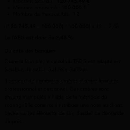
Montant total dû :
120 745,49 €
Montant emprunté :
100 000 €
Nombre de mensualités :
12
[(
120 745,49
–
100 000
) /
100 000
] x 12 ≃ 2,48
Le TAEG est donc de
2,48 %
.
Du côté des banques
Outre la formule, le calcul du TAEG est adapté en
fonction de votre profil emprunteur.
Il dépend de nombreux critères d’ordre
financier,
professionnel et personnel
. Ces critères sont
ensuite manipulés à l’aide de la méthode du
scoring. Elle consiste à attribuer une note au client,
basée sur les éléments de son dossier de demande
de prêt :