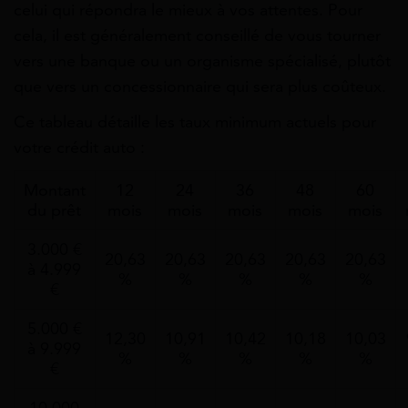
celui qui répondra le mieux à vos attentes. Pour
cela, il est généralement conseillé de vous tourner
vers une banque ou un organisme spécialisé, plutôt
que vers un concessionnaire qui sera plus coûteux.
Ce tableau détaille les taux minimum actuels pour
votre crédit auto :
Montant
12
24
36
48
60
du prêt
mois
mois
mois
mois
mois
3.000 €
20,63
20,63
20,63
20,63
20,63
à 4.999
%
%
%
%
%
€
5.000 €
12,30
10,91
10,42
10,18
10,03
à 9.999
%
%
%
%
%
€