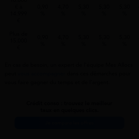
10.000
€ à
0,90
4,70
5,30
5,30
5,30
14.999
%
%
%
%
%
€
Plus de
0,90
4,70
5,30
5,30
5,30
15.000
%
%
%
%
%
€
En cas de besoin, un expert de l’équipe Mes Allocs
peut
vous accompagner
dans ces démarches pour
vous faire gagner du temps et de l’argent.
Crédit conso : trouvez le meilleur
taux en quelques clics.
Je compare les offres