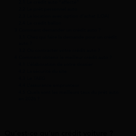
2.1
Le crédit auto “affecté”
2.2
Le prêt personnel auto
2.3
La location avec option d’achat (LOA)
2.4
Le crédit ballon
3
Comment demander un crédit auto ?
3.1
Chez qui faire la demande pour un crédit
auto ?
3.2
Où contracter votre crédit auto ?
4
Comment obtenir le meilleur crédit auto ?
4.1
L’élaboration de votre dossier
4.2
La sécurité du site
4.3
Le TAEG
4.4
L’assurance emprunteur
4.5
Quels sont les meilleurs taux du prêt auto
en 2026 ?
Qu’est-ce qu’un crédit voiture ?