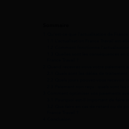
Sommaire
1
Qu’est-ce que l’actualisation de France 
1.1
L’actualisation France Travail est-ell
1.2
Comment fonctionne l’actualisation
1.3
Quelles sont les conséquences en c
France Travail ?
2
Quand recevrez-vous votre paiement apr
2.1
Quels sont les délais de traitement 
2.2
Quels jours pouvez-vous recevoir vo
2.3
Paiement non reçu : quels sont les 
3
Comment optimiser vos paiements avec
3.1
Pourquoi est-il important de faire s
3.2
Que faire en cas de retard ou de p
France Travail ?
4
Conclusion