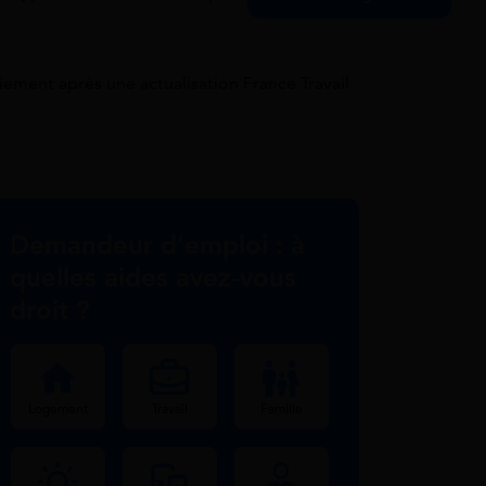
ment après une actualisation France Travail
Demandeur d’emploi : à
quelles aides avez-vous
droit ?
Logement
Travail
Famille