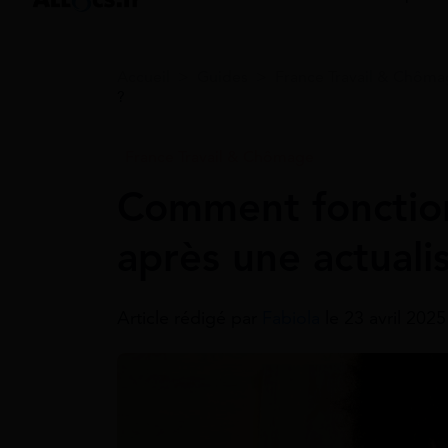
Accueil
>
Guides
>
France Travail & Chôm
?
France Travail & Chômage
Comment fonctio
après une actualis
Article rédigé par
Fabiola
le 23 avril 202