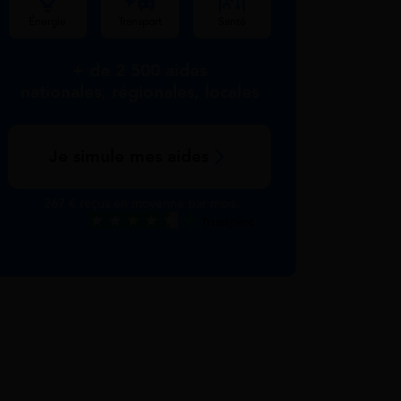
Énergie
Transport
Santé
+ de 2 500 aides
nationales, régionales, locales
Je simule mes aides
267 € reçus en moyenne par mois
Excellent
Voir nos avis Trustpilot