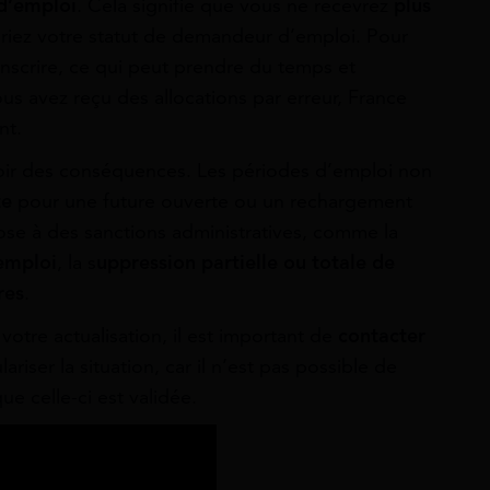
 d’emploi
. Cela signifie que vous ne recevrez
plus
riez votre statut de demandeur d’emploi. Pour
inscrire, ce qui peut prendre du temps et
us avez reçu des allocations par erreur, France
nt.
voir des conséquences. Les périodes d’emploi non
te
pour une future ouverte ou un rechargement
pose à des sanctions administratives, comme la
’emploi
, la s
uppression partielle ou totale de
res
.
 votre actualisation, il est important de
contacter
ariser la situation, car il n’est pas possible de
ue celle-ci est validée.