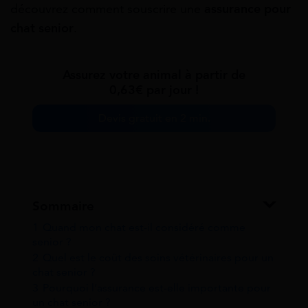
découvrez comment souscrire une
assurance pour
chat senior
.
Assurez votre animal à partir de
0,63€ par jour !
Devis gratuit en 2 min.
Sommaire
1
Quand mon chat est-il considéré comme
senior ?
2
Quel est le coût des soins vétérinaires pour un
chat senior ?
3
Pourquoi l’assurance est-elle importante pour
un chat senior ?