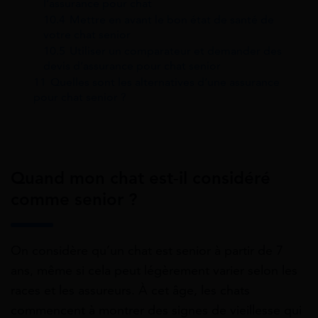
l’assurance pour chat
10.4
Mettre en avant le bon état de santé de
votre chat senior
10.5
Utiliser un comparateur et demander des
devis d’assurance pour chat senior
11
Quelles sont les alternatives d’une assurance
pour chat senior ?
Quand mon chat est-il considéré
comme senior ?
On considère qu’un chat est senior à partir de 7
ans, même si cela peut légèrement varier selon les
races et les assureurs. À cet âge, les chats
commencent à montrer des signes de vieillesse qui