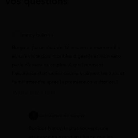
Vos questions
nancy buisson
Bonjour, j’ai un chat de 12 ans; en ce moment il a
eu une visite pour troubles digestifs et mon véto
parle d’examens en plus. À quel moment
l’assurance chat senior couvre vraiment les frais, et
faut-il attendre après la première consultation ?
16 juillet 2026 à 13:10
Constance de Cagny
Bonjour Nancy, le plus souvent, une
assurance ne prend en charge que les