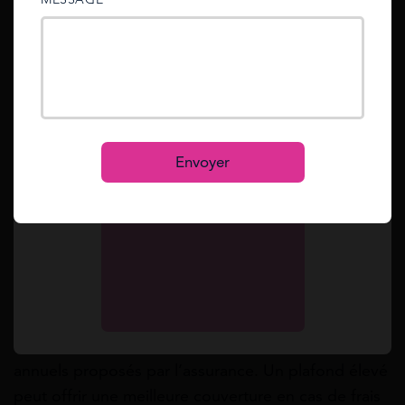
sent to your email address.
Vérifiez les maladies prises en charge par
l’assurance chat senior
Mot de passe oublié ?
Reset
Assurez-vous que l’assurance couvre les maladies
courantes chez le chat senior, telles que les
Se connecter
problèmes cardiaques, les calculs rénaux et les
S’inscrire
Envoyer
maladies articulaires. Cela assure que votre chat ait
accès aux soins requis sans que cela ne coûte trop
cher.
Faites attention au plafonds de
remboursement de l’assurance pour chat
senior
Prêter attention aux plafonds de remboursement
annuels proposés par l’assurance. Un plafond élevé
peut offrir une meilleure couverture en cas de frais