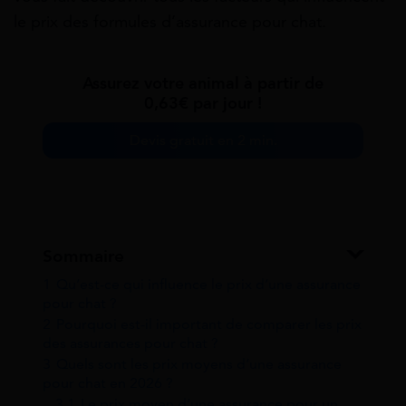
le prix des formules d’assurance pour chat.
Assurez votre animal à partir de
0,63€ par jour !
Devis gratuit en 2 min.
Sommaire
1
Qu’est-ce qui influence le prix d’une assurance
pour chat ?
2
Pourquoi est-il important de comparer les prix
des assurances pour chat ?
3
Quels sont les prix moyens d’une assurance
pour chat en 2026 ?
3.1
Le prix moyen d’une assurance pour un