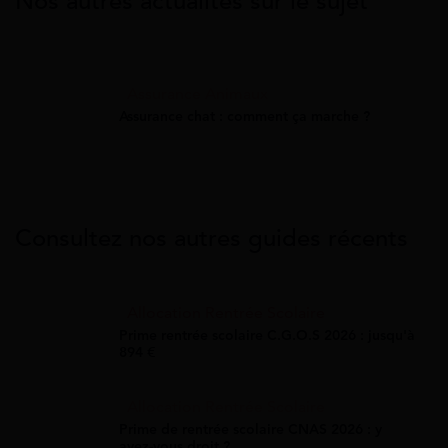
Nos autres actualités sur le sujet
Assurance Animaux
Assurance chat : comment ça marche ?
Consultez nos autres guides récents
Allocation Rentrée Scolaire
Prime rentrée scolaire C.G.O.S 2026 : jusqu'à
894 €
Allocation Rentrée Scolaire
Prime de rentrée scolaire CNAS 2026 : y
avez-vous droit ?