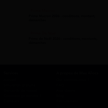
Prime Macron
Prime Macron 2026 : conditions, montant,
démarches
Prime De Noel
Prime de Noël 2026 : conditions, montants,
démarches
Services
A propos de Mes Allocs
Accueil
Qui sommes-nous ?
Simulation gratuite
FAQ
Demande de rappel
Avis clients
Comment ça marche ?
Blog
Cashback
Recrutement
Nous contacter