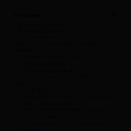
Sommaire
1
Qu’est-ce que la PAJE ?
1.1
Définition de la PAJE ?
1.2
La Prestation d’Accueil du Jeune Enfant
(PAJE) : un soutien financier pour les jeunes
parents
2
Les différentes aides de la PAJE
2.1
L’allocation de base
2.2
La prime de naissance
2.3
Le complément de libre choix du mode de
garde
2.4
La PreParE
3
Comment effectuer votre demande de PAJE ?
3.1
Les formulaires à remplir
3.2
Documents à fournir après la naissance
3.2.1
Cas d’adoption
3.2.2
Déclaration des changements de
situation