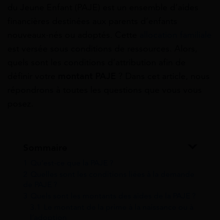
du Jeune Enfant (PAJE) est un ensemble d’aides
financières destinées aux parents d’enfants
nouveaux-nés ou adoptés. Cette
allocation familiale
est versée sous conditions de ressources. Alors,
quels sont les conditions d’attribution afin de
définir votre
montant PAJE
? Dans cet article, nous
répondrons à toutes les questions que vous vous
posez.
Sommaire
1
Qu’est-ce que la PAJE ?
2
Quelles sont les conditions liées à la demande
de PAJE ?
3
Quels sont les montants des aides de la PAJE ?
3.1
Le montant de la prime à la naissance ou à
l’adoption