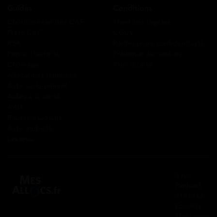
Guides
Conditions
Coordonnées des CAF
Mentions légales
Prêts CAF
CGUV
RSA
Politique de confidentialité
Prime d’activité
Politique de cookies
Chômage
Plan du site
Allocations familiales
Aide au logement
Aides à la santé
AAH
Bourse étudiant
Aide mobilité
Lexique
2 rue
Panhard
91830 Le
Coudray
Montceaux