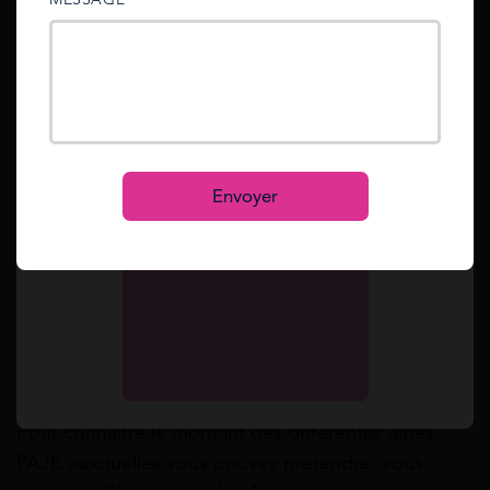
sent to your email address.
rémunération brute ne doit pas dépasser
59,40
euros par jour et par enfant gardé.
Mot de passe oublié ?
Reset
Lire Aussi :
Virement de l’Union pour le
Se connecter
recouvrement dans le cadre de la PAJE
S’inscrire
Envoyer
Comment faire une simulation PAJE
?
Selon vos revenus et votre situation personnelle,
vous pouvez prétendre à la PAJE si vous respectez
les plafonds de ressources.
Pour connaître le montant des différentes aides
PAJE auxquelles vous pouvez prétendre, vous