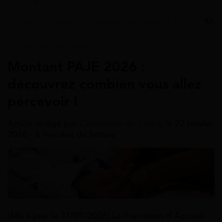
Accueil
>
Guides
>
Allocations familiales
>
PAJE
>
Mont
Allocations Familiales
Montant PAJE 2026 :
découvrez combien vous allez
percevoir !
Article rédigé par
Constance de Cagny
le 22 janvier
2026 - 6 minutes de lecture
[Mis à jour le 21/01/2026] La Prestation d’Accueil