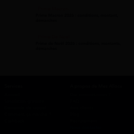
Prime Macron
Prime Macron 2026 : conditions, montant,
démarches
Prime De Noel
Prime de Noël 2026 : conditions, montants,
démarches
Services
A propos de Mes Allocs
Accueil
Qui sommes-nous ?
Simulation gratuite
FAQ
Demande de rappel
Avis clients
Comment ça marche ?
Blog
Cashback
Recrutement
Nous contacter