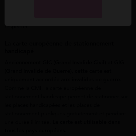
stationnement qui ne peut être inférieure à 12
heures. C’est tout à fait légal, vous devez donc la
respecter.
La carte européenne de stationnement
handicapé
Anciennement GIC (Grand Invalide Civil) et GIG
(Grand Invalide de Guerre), cette carte est
uniquement accordée aux invalides de guerre.
Comme la CMI, la carte
européenne de
stationnement handicapé permet de stationner sur
les places handicapées et les places de
stationnement publiques gratuitement et pendant
une durée illimitée.
La carte est utilisable dans
tous les pays européens.