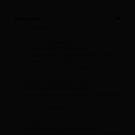
Sommaire
1
Stationnement place handicapée : quelle est
l’amende ?
2
Comment régler une amende pour un
stationnement place handicapée ?
2.1
Stationnement place handicapée : payer
votre amende via un téléphone
2.2
Comment payer une amende en ligne en
cas de perte d’avis ?
3
Comment contester une amende pour
stationnement place handicapée ?
4
Qui peut stationner sur une place handicapée
?
4.1
La Carte Mobilité Inclusion
4.2
La carte européenne de stationnement
handicapé
4.3
Accompagnant des personnes
handicapées : le stationnement, est-il possible