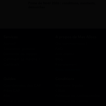
Prime de Noël 2026 : conditions, montants,
démarches
Services
A propos de Mes Allocs
Accueil
Qui sommes-nous ?
Simulation gratuite
FAQ
Demande de rappel
Avis clients
Comment ça marche ?
Blog
Cashback
Recrutement
Nous contacter
Guides
Conditions
Coordonnées des CAF
Mentions légales
Prêts CAF
CGUV
RSA
Politique de confidentialité
Prime d’activité
Politique de cookies