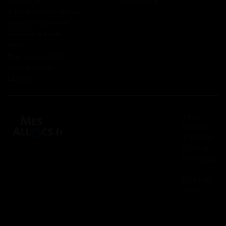
Chômage
Plan du site
Allocations familiales
Aide au logement
Aides à la santé
AAH
Bourse étudiant
Aide mobilité
Lexique
2 rue
Panhard
91830 Le
Coudray
Montceaux
01 84 80
37 31