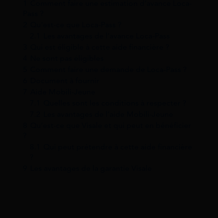
1
Comment faire une estimation d’avance Loca-
Pass ?
2
Qu’est-ce que Loca-Pass ?
2.1
Les avantages de l’avance Loca-Pass
3
Qui est éligible à cette aide financière ?
4
Ne sont pas éligibles
5
Comment faire une demande de Loca-Pass ?
6
Document à fournir
7
Aide Mobili-Jeune
7.1
Quelles sont les conditions à respecter ?
7.2
Les avantages de l’aide Mobili-Jeune
8
Qu’est-ce que Visale et qui peut en bénéficier
?
8.1
Qui peut prétendre à cette aide financière
?
9
Les avantages de la garantie Visale