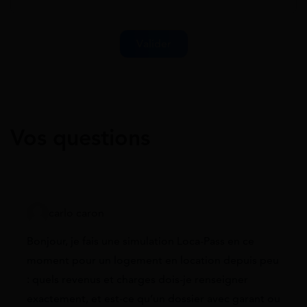
Vos questions
carlo caron
Bonjour, je fais une simulation Loca-Pass en ce
moment pour un logement en location depuis peu
: quels revenus et charges dois-je renseigner
exactement, et est-ce qu’un dossier avec garant ou