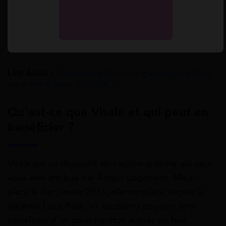
maximum de 12 mois
D’une aide renouvelable chaque année
D’une aide conservée en cas de changement de
logement, d’entreprise ou de formation
Lire Aussi :
Comment obtenir un garant Loca-Pass
pour votre loyer en 2026 ?
Qu’est-ce que Visale et qui peut en
bénéficier ?
Visale est un dispositif de caution gratuite qui peut
vous être attribué par Action Logement. Mis en
place le 1er janvier 2016, elle remplace depuis la
garantie Loca-Pass, les locataires peuvent ainsi
bénéficier d’un garant gratuit auprès de leur