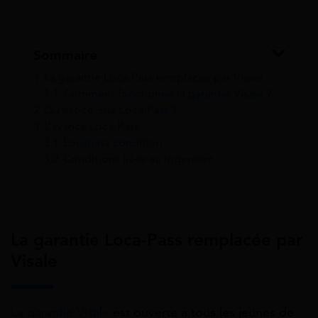
Sommaire
1
La garantie Loca-Pass remplacée par Visale
1.1
Comment fonctionne la garantie Visale ?
2
Qu’est-ce que Loca-Pass ?
3
L’avance Loca-Pass
3.1
Locapass condition
3.2
Conditions liées au logement
La garantie Loca-Pass remplacée par
Visale
La garantie Visale
est ouverte à tous les jeunes de