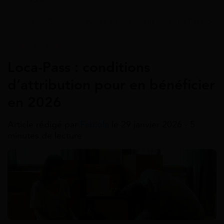
Accueil
>
Guides
>
Aides au logement
>
Loca-Pass
>
L
Aides Au Logement
Loca-Pass : conditions
d’attribution pour en bénéficier
en 2026
Article rédigé par
Fabiola
le 29 janvier 2026 - 5
minutes de lecture