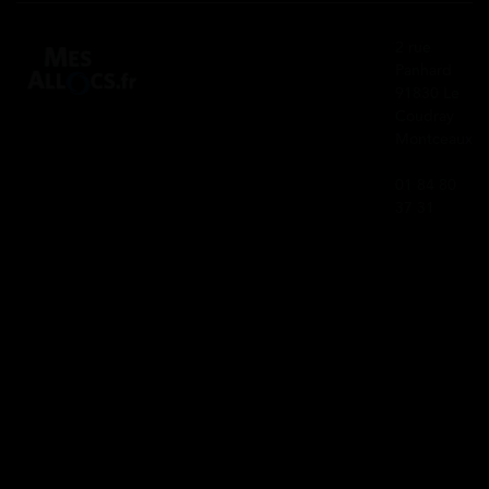
2 rue
Panhard
91830 Le
Coudray
Montceaux
01 84 80
37 31