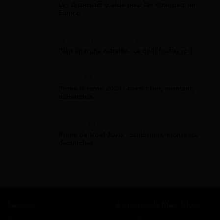
Les dispositifs d'aide pour les étrangers en
France
Plan D'Épargne Retraite
Plan épargne retraite : ce qu'il faut savoir
Prime Macron
Prime Macron 2026 : conditions, montant,
démarches
Prime De Noel
Prime de Noël 2026 : conditions, montants,
démarches
Services
A propos de Mes Allocs
Accueil
Qui sommes-nous ?