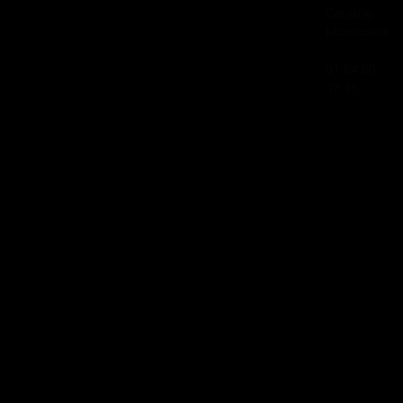
Coudray
Montceaux
01 84 80
37 31