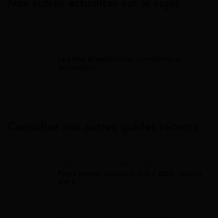
Nos autres actualités sur le sujet
Aide Expatriation
La prime d'impatriation : conditions et
exonération
Consultez nos autres guides récents
Allocation Rentrée Scolaire
Prime rentrée scolaire C.G.O.S 2026 : jusqu'à
894 €
Allocation Rentrée Scolaire