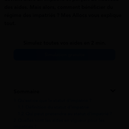
des aides. Mais alors, comment bénéficier du
régime des impatriés ? Mes Allocs vous explique
tout.
Simulez toutes vos aides en 2 min.
Simulation gratuite
Sommaire
1
Qu’est-ce que le statut d’impatrié ?
1.1
Définition du statut d’impatrié
1.2
Qui peut prétendre au statut d’impatrié ?
2
Quelles sont les aides en vigueur pour les
impatriés ?