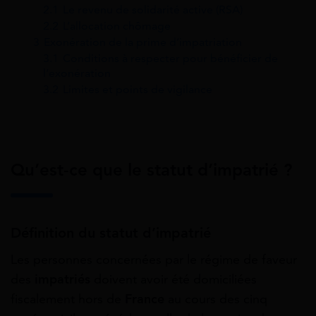
2.1
Le revenu de solidarité active (RSA)
2.2
L’allocation chômage
3
Exonération de la prime d’impatriation
3.1
Conditions à respecter pour bénéficier de
l’exonération
3.2
Limites et points de vigilance
Qu’est-ce que le statut d’impatrié ?
Définition du statut d’impatrié
Les personnes concernées par le régime de faveur
des
impatriés
doivent avoir été domiciliées
fiscalement hors de
France
au cours des cinq