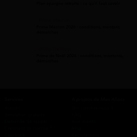
Plan épargne retraite : ce qu'il faut savoir
Prime Macron
Prime Macron 2026 : conditions, montant,
démarches
Prime De Noel
Prime de Noël 2026 : conditions, montants,
démarches
Services
A propos de Mes Allocs
Accueil
Qui sommes-nous ?
Simulation gratuite
FAQ
Demande de rappel
Avis clients
Comment ça marche ?
Blog
Cashback
Recrutement