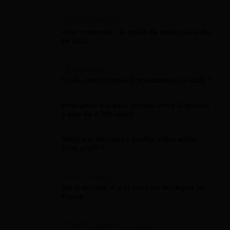
Aide Entreprise
Aide entreprise : le guide de toutes les aides
en 2026
Attestation
Quels sont les types d’attestations en 2026 ?
Simulateur d'aides : estimez votre éligibilité
à plus de 2 000 aides
Aides par situation : quelles aides selon
votre profil ?
Aide Étranger
Les dispositifs d'aide pour les étrangers en
France
Plan D'Épargne Retraite