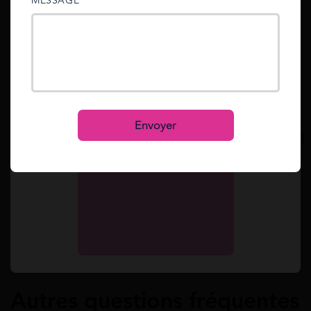
MESSAGE
sent to your email address.
Simulez toutes vos aides en 2 min.
Mot de passe oublié ?
Simulation gratuite
Reset
Se connecter
S’inscrire
Envoyer
Notre équipe rédactionnelle est
constamment à la recherche des dernieres
actualités, mises à jours et réformes au sujet
des aides financières en France.
Voir notre
ligne éditoriale ici.
Autres questions fréquentes