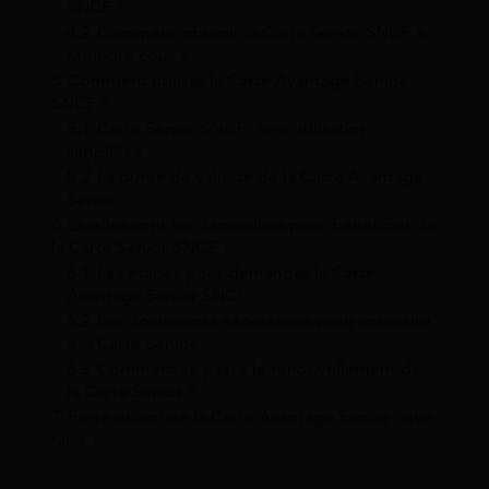
SNCF ?
4.2
Comment obtenir la Carte Senior SNCF à
moindre coût ?
5
Comment utiliser la Carte Avantage Senior
SNCF ?
5.1
Carte Senior SNCF : une utilisation
simplifiée
5.2
La durée de validité de la Carte Avantage
Senior
6
Quelles sont les démarches pour bénéficier de
la Carte Senior SNCF ?
6.1
Les étapes pour demander la Carte
Avantage Senior SNCF
6.2
Les documents nécessaires pour souscrire
à la Carte Senior
6.3
Comment se passe le renouvellement de
la Carte Senior ?
7
Perte ou vol de la Carte Avantage Senior : que
faire ?