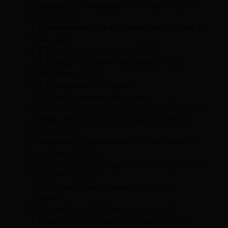
2
Quels sont les avantages offerts par la Carte
Senior SNCF ?
2.1
Remises sur les billets de train en France et
en Europe
2.2
Remises sur les services SNCF
2.3
Echanges et remboursements avec la
Carte Senior SNCF
2.4
La réservation en avance
2.5
Les offres de dernière minute
2.6
Le programme de fidélité Grand Voyageur
2.7
Récapitulatif des avantages de la Carte
Senior SNCF
3
Quelles sont les conditions d’obtention de la
Carte Senior SNCF ?
3.1
Les conditions d’âge pour être éligible à la
Carte Senior SNCF
3.2
L’accessibilité aux résidents et non-
résidents
4
La Carte Senior SNCF est-elle gratuite ?
4.1
Quel est le montant de la Carte Senior