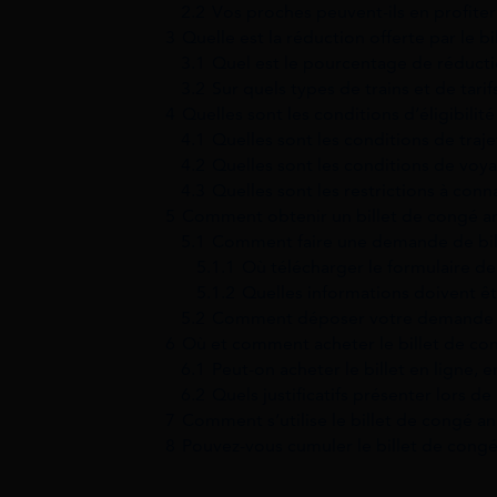
2.2
Vos proches peuvent-ils en profite
3
Quelle est la réduction offerte par le 
3.1
Quel est le pourcentage de réducti
3.2
Sur quels types de trains et de tarif
4
Quelles sont les conditions d’éligibili
4.1
Quelles sont les conditions de traje
4.2
Quelles sont les conditions de vo
4.3
Quelles sont les restrictions à conn
5
Comment obtenir un billet de congé a
5.1
Comment faire une demande de bil
5.1.1
Où télécharger le formulaire d
5.1.2
Quelles informations doivent êt
5.2
Comment déposer votre demande de
6
Où et comment acheter le billet de co
6.1
Peut-on acheter le billet en ligne,
6.2
Quels justificatifs présenter lors de 
7
Comment s’utilise le billet de congé an
8
Pouvez-vous cumuler le billet de cong