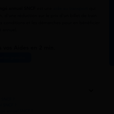
congé annuel SNCF
est une
aide au transport
qui
, d’une réduction sur le prix d’un billet de train
les conditions et les démarches pour en bénéficier
é annuel.
s vos Aides en 2 min.
ation gratuite
l SNCF ?
el SNCF ?
ongé annuel SNCF ?