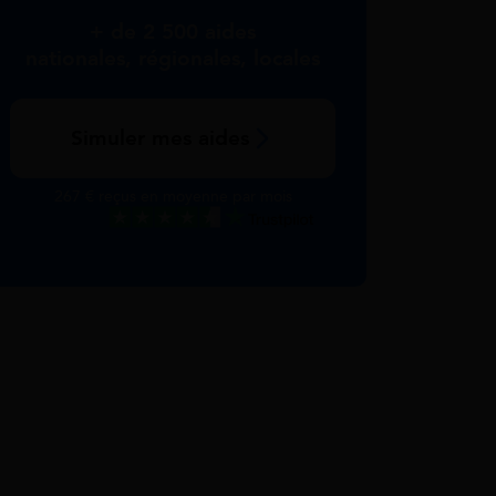
+ de 2 500 aides
nationales, régionales, locales
Simuler mes aides
267 € reçus en moyenne par mois
Excellent
Voir nos avis Trustpilot