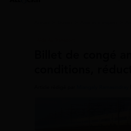
Accueil
>
Guides
>
Aide au transport
>
Ai
Aide Au Transport
Billet de congé a
conditions, réduc
Article rédigé par
Miangaly Ramasindray