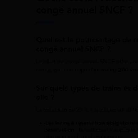
congé annuel SNCF ?
Quel est le pourcentage de ré
congé annuel SNCF ?
Le billet de congé annuel SNCF offre un
retour, pour un trajet d’
au moins 200 k
Sur quels types de trains et de
elle ?
La réduction de 25 % s’applique sur différ
Les trains à réservation obligatoir
réservation
: la réduction s’applique 
classe et sur le tarif réglementé.