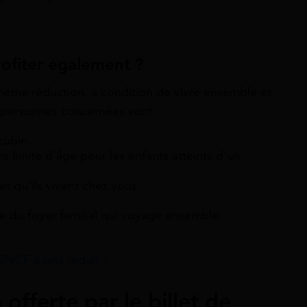
rofiter également ?
même réduction, à condition de vivre ensemble et
s personnes concernées sont :
cubin.
ns limite d’âge pour les enfants atteints d’un
 et qu’ils vivent chez vous.
e du foyer familial qui voyage ensemble.
SNCF à prix réduit ?
 offerte par le billet de