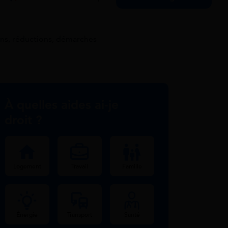
ons, réductions, démarches
À quelles aides ai-je
droit ?
Logement
Travail
Famille
Énergie
Transport
Santé