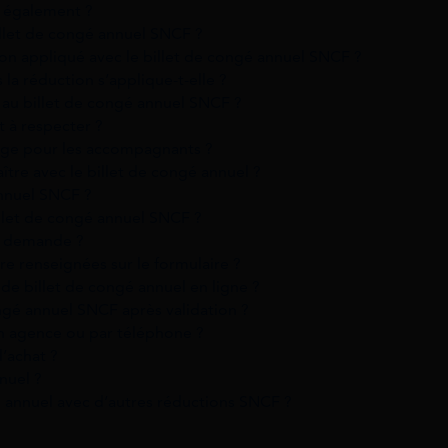
r également ?
billet de congé annuel SNCF ?
on appliqué avec le billet de congé annuel SNCF ?
s la réduction s’applique-t-elle ?
té au billet de congé annuel SNCF ?
t à respecter ?
yage pour les accompagnants ?
aître avec le billet de congé annuel ?
nnuel SNCF ?
let de congé annuel SNCF ?
e demande ?
re renseignées sur le formulaire ?
 billet de congé annuel en ligne ?
ngé annuel SNCF après validation ?
 en agence ou par téléphone ?
l’achat ?
nuel ?
é annuel avec d’autres réductions SNCF ?