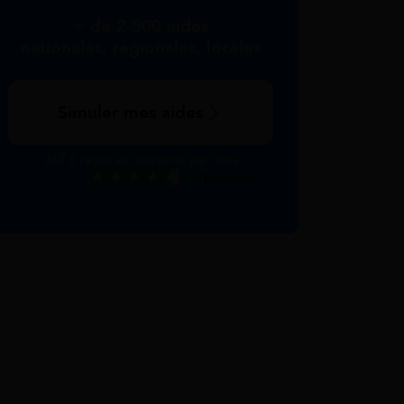
+ de 2 500 aides
nationales, régionales, locales
Simuler mes aides
267 € reçus en moyenne par mois
Excellent
Voir nos avis Trustpilot