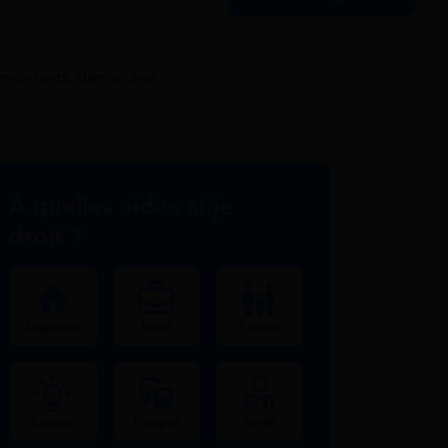
, montants, démarches
À quelles aides ai-je
droit ?
Logement
Travail
Famille
Énergie
Transport
Santé