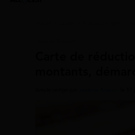
Accueil
>
Guides
>
Aide au transport
>
Ai
Aide Au Transport
Carte de réductio
montants, démar
Article rédigé par
Sessime Ananou
le 17 