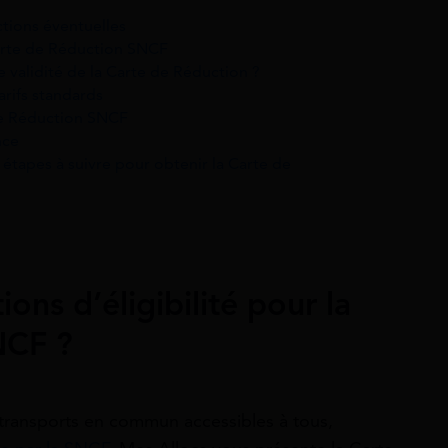
ctions éventuelles
 Carte de Réduction SNCF
de validité de la Carte de Réduction ?
arifs standards
de Réduction SNCF
nce
étapes à suivre pour obtenir la Carte de
ions d’éligibilité pour la
NCF ?
es transports en commun accessibles à tous,