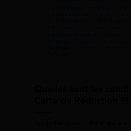
1.1
Les critères d’âge et de résidence
1.2
Les catégories spécifiques et restri
2
Les montants et les tarification de la
2.1
Quel est le coût initial et la durée 
2.2
Les options de renouvellement et t
3
Les démarches pour obtenir la Carte 
3.1
Les procédures en ligne ou en age
3.2
Quels sont les documents requis et 
Réduction ?
Quelles sont les condit
Carte de Réduction S
Pour faciliter votre mobilité et rendre l