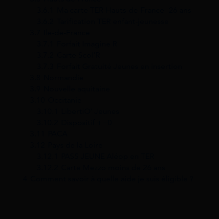
3.6.1
Ma carte TER Hauts-de-France -26 ans
3.6.2
Tarification TER enfant-jeunesse
3.7
Ile-de-France
3.7.1
Forfait Imagine R
3.7.2
Carte Scol’R
3.7.3
Forfait Gratuité Jeunes en insertion
3.8
Normandie
3.9
Nouvelle aquitaine
3.10
Occitanie
3.10.1
LibertiO’ Jeunes
3.10.2
Dispositif +=0
3.11
PACA
3.12
Pays de la Loire
3.12.1
PASS JEUNE Aléop en TER
3.12.2
Carte Mezzo moins de 26 ans
4
Comment savoir à quelle aide je suis éligible ?