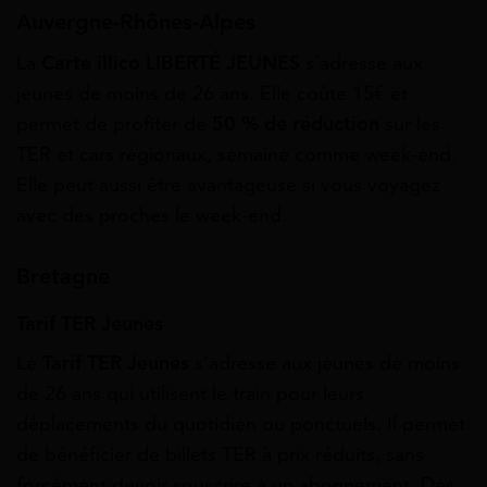
Auvergne-Rhônes-Alpes
La
Carte illico LIBERTÉ JEUNES
s’adresse aux
jeunes de moins de 26 ans. Elle coûte 15€ et
permet de profiter de
50 % de réduction
sur les
TER et cars régionaux, semaine comme week‑end.
Elle peut aussi être avantageuse si vous voyagez
avec des proches le week-end.
Bretagne
Tarif TER Jeunes
Le
Tarif TER Jeunes
s’adresse aux jeunes de moins
de 26 ans qui utilisent le train pour leurs
déplacements du quotidien ou ponctuels. Il permet
de bénéficier de billets TER à prix réduits, sans
forcément devoir souscrire à un abonnement. Des