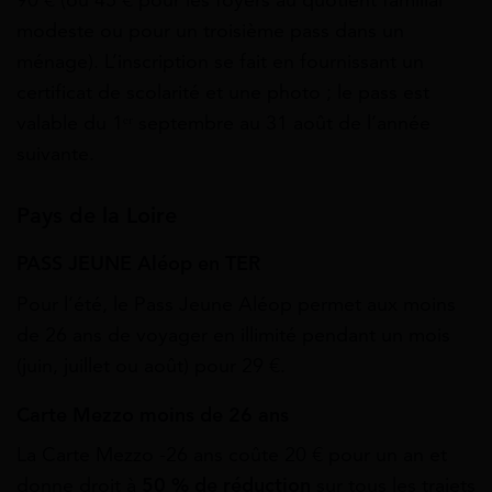
90 € (ou 45 € pour les foyers au quotient familial
modeste ou pour un troisième pass dans un
ménage). L’inscription se fait en fournissant un
certificat de scolarité et une photo ; le pass est
valable du 1ᵉʳ septembre au 31 août de l’année
suivante.
Pays de la Loire
PASS JEUNE Aléop en TER
Pour l’été, le Pass Jeune Aléop permet aux moins
de 26 ans de voyager en illimité pendant un mois
(juin, juillet ou août) pour 29 €.
Carte Mezzo moins de 26 ans
La Carte Mezzo -26 ans coûte 20 € pour un an et
donne droit à
50 % de réduction
sur tous les trajets