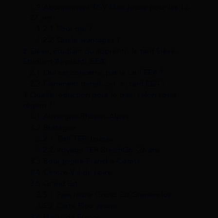
1.2
Abonnement TGV Max Jeune pour les 16-
27 ans
1.2.1
Pour qui ?
1.2.2
Quels avantages ?
2
Élève, étudiant ou apprenti : le tarif Élève-
Étudiant-Apprenti (EEA)
2.1
Qui est concerné par le tarif EEA ?
2.2
Comment bénéficier du tarif EEA ?
3
Quelle réduction pour le train selon votre
région ?
3.1
Auvergne-Rhônes-Alpes
3.2
Bretagne
3.2.1
Tarif TER Jeunes
3.2.2
Voyage TER BreizhGo -26 ans
3.3
Bourgogne-Franche-Comté
3.4
Centre-Val de Loire
3.5
Grand Est
3.5.1
Pass jeune Grand Est Grenzenlos
3.5.2
Carte Fluo Jeune
3.6
Hauts de France