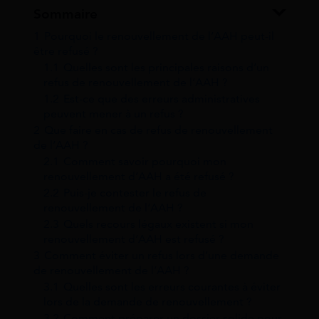
Sommaire
1
Pourquoi le renouvellement de l’AAH peut-il
être refusé ?
1.1
Quelles sont les principales raisons d’un
refus de renouvellement de l’AAH ?
1.2
Est-ce que des erreurs administratives
peuvent mener à un refus ?
2
Que faire en cas de refus de renouvellement
de l’AAH ?
2.1
Comment savoir pourquoi mon
renouvellement d’AAH a été refusé ?
2.2
Puis-je contester le refus de
renouvellement de l’AAH ?
2.3
Quels recours légaux existent si mon
renouvellement d’AAH est refusé ?
3
Comment éviter un refus lors d’une demande
de renouvellement de l’AAH ?
3.1
Quelles sont les erreurs courantes à éviter
lors de la demande de renouvellement ?
3.2
Comment préparer un dossier solide pour