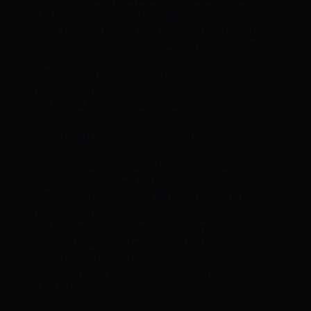
le renouvellement de l’AAH ?
3.3
Doit-on fournir des preuves médicales
récentes pour la demande de renouvellement
?
4
Quels sont les impacts d’un refus de
renouvellement de l’AAH ?
4.1
Que faire si je perds l’AAH suite à un refus
?
4.2
L’AAH refusée peut-elle affecter d’autres
aides sociales ?
4.3
Puis-je continuer à bénéficier d’autres
aides en attendant un recours ?
5
Comment récupérer l’AAH après un refus de
renouvellement ?
5.1
Combien de temps dure la procédure de
recours après un refus de l’AAH ?
5.2
Faut-il l’aide d’un professionnel pour
contester un refus de renouvellement de
l’AAH ?