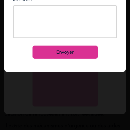
sent to your email address.
aides sociales ?
La réponse est oui.
Mot de passe oublié ?
Reset
Exemple
Se connecter
S’inscrire
Certaines aides sont conditionnées à l’octroi
de l’AAH, ce qui signifie que leur maintien
Envoyer
peut être remis en cause en cas de refus.
Puis-je continuer à bénéficier d’autres aides
en attendant un recours ?
La réponse est oui
, il est possible de continuer à
bénéficier d’autres aides en attendant que la
décision de renouvellement soit réévaluée.
Il existe
des mécanismes d’urgence ou des aides