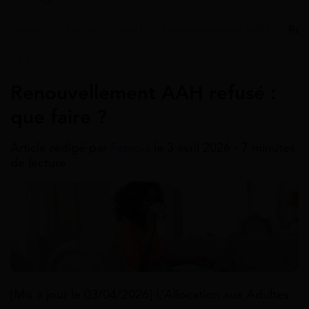
Accueil
>
Guides
>
AAH
>
Renouvellement AAH
>
Ren
AAH
Renouvellement AAH refusé :
que faire ?
Article rédigé par
Fabiola
le 3 avril 2026 - 7 minutes
de lecture
[Mis à jour le 03/04/2026] L’Allocation aux Adultes