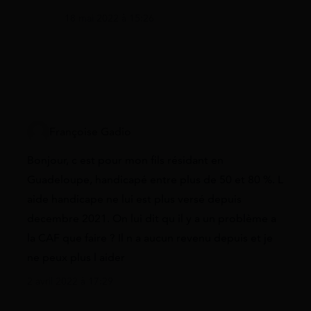
18 mai 2022 à 15:26
Françoise Gadio
Bonjour, c est pour mon fils résidant en
Guadeloupe, handicapé entre plus de 50 et 80 %. L
aide handicape ne lui est plus versé depuis
decembre 2021. On lui dit qu il y a un problème a
la CAF que faire ? Il n a aucun revenu depuis et je
ne peux plus l aider
2 avril 2022 à 17:29