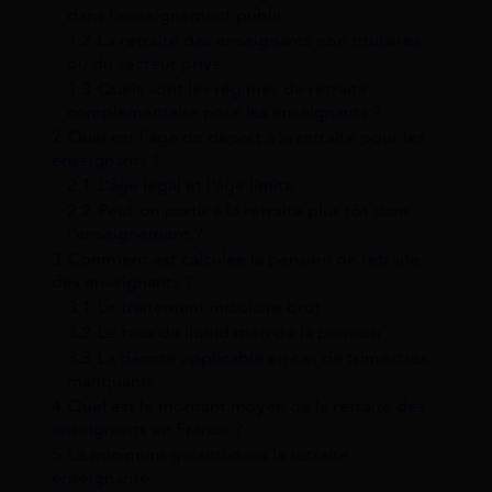
dans l’enseignement public
1.2
La retraite des enseignants non titulaires
ou du secteur privé
1.3
Quels sont les régimes de retraite
complémentaire pour les enseignants ?
2
Quel est l’âge de départ à la retraite pour les
enseignants ?
2.1
L’âge légal et l’âge limite
2.2
Peut-on partir à la retraite plus tôt dans
l’enseignement ?
3
Comment est calculée la pension de retraite
des enseignants ?
3.1
Le traitement indiciaire brut
3.2
Le taux de liquidation de la pension
3.3
La décote applicable en cas de trimestres
manquants
4
Quel est le montant moyen de la retraite des
enseignants en France ?
5
Le minimum garanti dans la retraite
enseignante