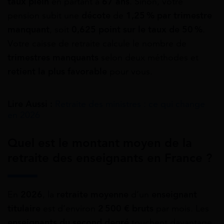
taux plein
en partant à
67 ans
. Sinon, votre
pension subit une
décote
de
1,25 % par trimestre
manquant
, soit
0,625 point sur le taux de 50 %
.
Votre caisse de retraite calcule le nombre de
trimestres manquants
selon deux méthodes et
retient la plus favorable
pour vous.
Lire Aussi :
Retraite des ministres : ce qui change
en 2026
Quel est le montant moyen de la
retraite des enseignants en France ?
En
2026
, la
retraite moyenne
d’un
enseignant
titulaire
est d’environ
2 500 € bruts
par mois. Les
enseignants du second degré
touchent davantage