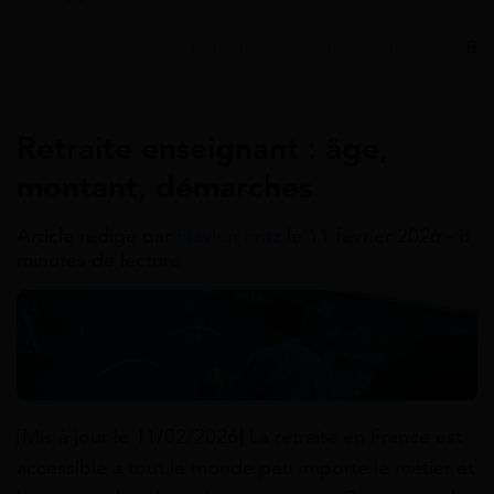
Accueil
>
Guides
>
Retraite
>
Retraite par métier
>
Ret
Retraite
Retraite enseignant : âge,
montant, démarches
Article rédigé par
Flavien Fritz
le 11 février 2026 - 8
minutes de lecture
[Mis à jour le 11/02/2026] La retraite en France est
accessible à tout le monde peu importe le métier et