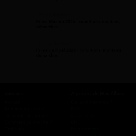
Prime Macron
Prime Macron 2026 : conditions, montant,
démarches
Prime De Noel
Prime de Noël 2026 : conditions, montants,
démarches
Services
A propos de Mes Allocs
Accueil
Qui sommes-nous ?
Simulation gratuite
FAQ
Demande de rappel
Avis clients
Comment ça marche ?
Blog
Cashback
Recrutement
Nous contacter