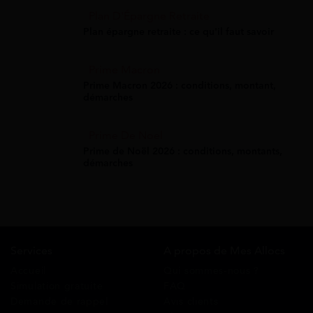
Plan D'Épargne Retraite
Plan épargne retraite : ce qu'il faut savoir
Prime Macron
Prime Macron 2026 : conditions, montant,
démarches
Prime De Noel
Prime de Noël 2026 : conditions, montants,
démarches
Services
A propos de Mes Allocs
Accueil
Qui sommes-nous ?
Simulation gratuite
FAQ
Demande de rappel
Avis clients