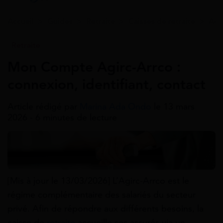
Accueil
>
Guides
>
Retraite
>
Caisses de retraite
>
Agir
Retraite
Mon Compte Agirc-Arrco :
connexion, identifiant, contact
Article rédigé par
Marina Ada Ondo
le 13 mars
2026 - 6 minutes de lecture
[Mis à jour le 13/03/2026] L’Agirc-Arrco est le
régime complémentaire des salariés du secteur
privé. Afin de répondre aux différents besoins, la
caisse de
retraite
accueille ses assurés via un