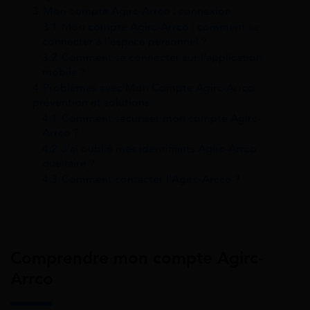
3
Mon compte Agirc-Arrco : connexion
3.1
Mon compte Agirc-Arrco : comment se
connecter à l’espace personnel ?
3.2
Comment se connecter sur l’application
mobile ?
4
Problèmes avec Mon Compte Agirc-Arrco :
prévention et solutions
4.1
Comment sécuriser mon compte Agirc-
Arrco ?
4.2
J’ai oublié mes identifiants Agirc-Arrco :
que faire ?
4.3
Comment contacter l’Agirc-Arcco ?
Comprendre mon compte Agirc-
Arrco