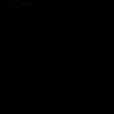
Panhard
91830 Le
Coudray
Montceaux
01 84 80
37 31