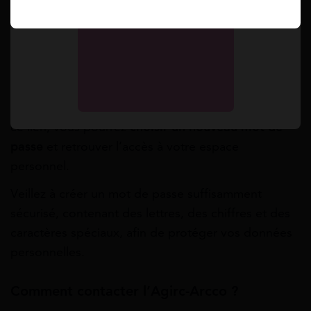
connexion de votre compte, puis cliquez sur le lien
« Mot de passe oublié »
. La plateforme vous
demandera alors de saisir
votre adresse e-mail
ainsi que
votre numéro de sécurité sociale
.
Une fois ces informations validées, vous recevrez
un e-mail contenant un lien sécurisé. En cliquant sur
ce lien, vous pourrez
choisir un nouveau mot de
passe
et retrouver l’accès à votre espace
personnel.
Veillez à créer un mot de passe suffisamment
sécurisé, contenant des lettres, des chiffres et des
caractères spéciaux, afin de protéger vos données
personnelles.
Comment contacter l’Agirc-Arcco ?