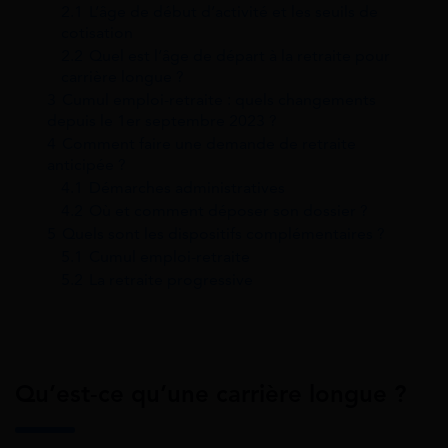
2.1
L’âge de début d’activité et les seuils de
cotisation
2.2
Quel est l’âge de départ à la retraite pour
carrière longue ?
3
Cumul emploi-retraite : quels changements
depuis le 1er septembre 2023 ?
4
Comment faire une demande de retraite
anticipée ?
4.1
Démarches administratives
4.2
Où et comment déposer son dossier ?
5
Quels sont les dispositifs complémentaires ?
5.1
Cumul emploi-retraite
5.2
La retraite progressive
Qu’est-ce qu’une carrière longue ?