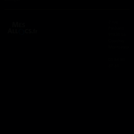
2 rue
Panhard
91830 Le
Coudray
Montceaux
01 84 80
37 31