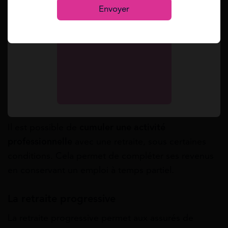
justificatifs (bulletins de salaire, attestations
Envoyer
d’emploi, etc.).
Quels sont les dispositifs
complémentaires ?
Cumul emploi-retraite
Il est possible de
cumuler une activité
professionnelle
avec une retraite, sous certaines
conditions. Cela permet de compléter ses revenus
en conservant un emploi à temps partiel.
La retraite progressive
La retraite progressive permet aux assurés de