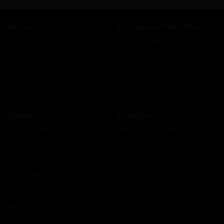
Services
A propos de Mes Allocs
Accueil
Qui sommes-nous ?
Simulation gratuite
FAQ
Demande de rappel
Avis clients
Comment ça marche ?
Blog
Cashback
Recrutement
Nous contacter
Guides
Conditions
Coordonnées des CAF
Mentions légales
Prêts CAF
CGUV
RSA
Politique de confidentialité
Prime d’activité
Politique de cookies
Chômage
Plan du site
Allocations familiales
Aide au logement
Aides à la santé
AAH