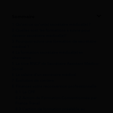
Sommaire
1
Qu’est-ce qu’un(e) secrétaire médical(e) ?
2
Quelles sont les formations à suivre pour
devenir secrétaire médical(e)?
3
Pourquoi suivre une formation de secrétaire
médical ?
4
La formation secrétaire médical(e) en
alternance
5
Le titre RNCP de Secrétaire Assistant Médico-
Social
6
Le salaire d’un secrétaire médical
7
Évolution de carrière
8
Financez votre reconversion professionnelle
8.1
Le CPF
8.2
Action de Formation Conventionnée par
France Travail
8.3
L’action de formation préalable au