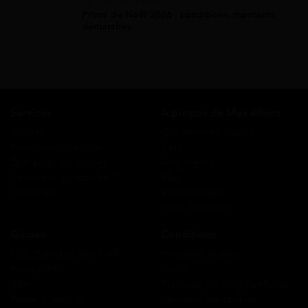
Prime de Noël 2026 : conditions, montants,
démarches
Services
A propos de Mes Allocs
Accueil
Qui sommes-nous ?
Simulation gratuite
FAQ
Demande de rappel
Avis clients
Comment ça marche ?
Blog
Cashback
Recrutement
Nous contacter
Guides
Conditions
Coordonnées des CAF
Mentions légales
Prêts CAF
CGUV
RSA
Politique de confidentialité
Prime d’activité
Politique de cookies