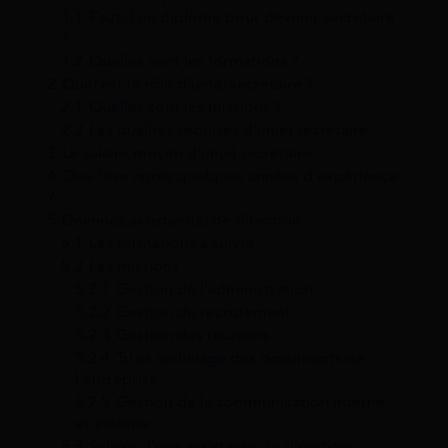
1.1
Faut-il un diplôme pour devenir secrétaire
?
1.2
Quelles sont les formations ?
2
Quel est le rôle d’un(e) secrétaire ?
2.1
Quelles sont les missions ?
2.2
Les qualités requises d’un(e) secrétaire
3
Le salaire moyen d’un(e) secrétaire
4
Que faire après quelques années d’expérience
?
5
Devenez assistant(e) de direction
5.1
Les formations à suivre
5.2
Les missions
5.2.1
Gestion de l’administration
5.2.2
Gestion du recrutement
5.2.3
Gestion des réunions
5.2.4
Tri et archivage des documents de
l’entreprise
5.2.5
Gestion de la communication interne
et externe
5.3
Salaire d’une assistante de direction