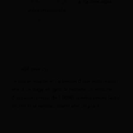
vérifier votre éligibilité
à d’autres aides
utiles en parallèle.
23 juillet 2026 à 14:20
alphonse cyr
Je suis en master et j’ai besoin d’une voiture pour
aller à un stage éloigné. Si j’achète un véhicule
d’occasion (moins de 5 000€), quelles pièces faut-il
fournir et le vendeur doit-il être un pro ?
12 mai 2026 à 17:20