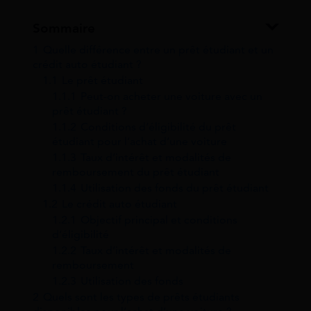
Sommaire
1
Quelle différence entre un prêt étudiant et un
crédit auto étudiant ?
1.1
Le prêt étudiant
1.1.1
Peut-on acheter une voiture avec un
prêt étudiant ?
1.1.2
Conditions d’éligibilité du prêt
étudiant pour l’achat d’une voiture
1.1.3
Taux d’intérêt et modalités de
remboursement du prêt étudiant
1.1.4
Utilisation des fonds du prêt étudiant
1.2
Le crédit auto étudiant
1.2.1
Objectif principal et conditions
d’éligibilité
1.2.2
Taux d’intérêt et modalités de
remboursement
1.2.3
Utilisation des fonds
2
Quels sont les types de prêts étudiants