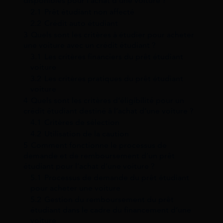
disponibles pour l’achat d’une voiture ?
2.1
Prêt étudiant non affecté
2.2
Crédit auto étudiant
3
Quels sont les critères à étudier pour acheter
une voiture avec un crédit étudiant ?
3.1
Les critères financiers du prêt étudiant
voiture
3.2
Les critères pratiques du prêt étudiant
voiture
4
Quels sont les critères d’éligibilité pour un
crédit étudiant destiné à l’achat d’une voiture ?
4.1
Critères de sélection
4.2
Utilisation de la caution
5
Comment fonctionne le processus de
demande et de remboursement d’un prêt
étudiant pour l’achat d’une voiture ?
5.1
Processus de demande du prêt étudiant
pour acheter une voiture
5.2
Gestion du remboursement du prêt
étudiant dans le cadre du financement d’une
voiture