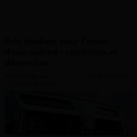
Accueil
>
Guides
>
Prêt étudiant
>
Que peut-on acheter 
Prêt Étudiant
Prêt étudiant pour l’achat
d’une voiture : conditions et
démarches
Article rédigé par
Sessime Ananou
le 22 avril 2026 -
11 minutes de lecture