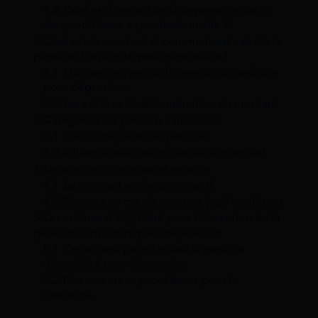
1.2
Quel est l’impact de la dépression sur la
vie quotidienne et professionnelle ?
2
Quel est le montant et comment est calculé la
pension d’invalidité pour dépression?
2.1
Montant moyen de la pension d’invalidité
pour dépression
2.2
Les critères de détermination du montant
3
Catégories de pension d’invalidité
3.1
Les 3 catégories de pension
3.2
Influence des catégories sur le montant
4
Le montant minimum et recours
4.1
Le montant minimum garanti
4.2
Recours en cas de montant jugé insuffisant
5
Les critères d’éligibilité pour l’obtention de la
pension d’invalidité pour dépression
5.1
Conditions pour obtenir la pension
d’invalidité pour dépression
5.2
Documents et procédures pour la
demande