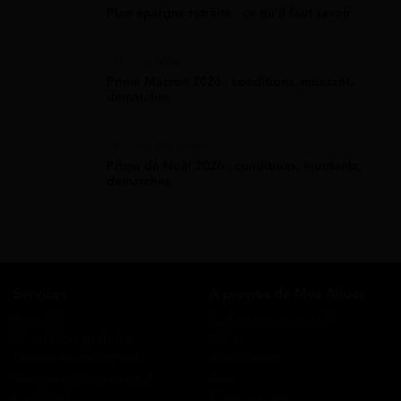
Plan épargne retraite : ce qu'il faut savoir
Prime Macron
Prime Macron 2026 : conditions, montant,
démarches
Prime De Noel
Prime de Noël 2026 : conditions, montants,
démarches
Services
A propos de Mes Allocs
Accueil
Qui sommes-nous ?
Simulation gratuite
FAQ
Demande de rappel
Avis clients
Comment ça marche ?
Blog
Cashback
Recrutement