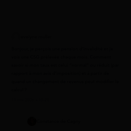
evelyne muller
Bonjour, je perçois une pension d’invalidité et je
vois une CSG prélevée chaque mois. Comment
savoir si mon taux est celui “normal” ou réduit (par
rapport à mon avis d’imposition) et à partir de
quand un changement de revenus peut modifier le
calcul ?
11 mai 2026 à 15:20
Constance de Cagny