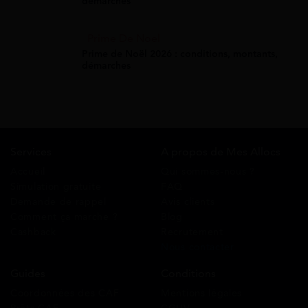
démarches
Prime De Noel
Prime de Noël 2026 : conditions, montants,
démarches
Services
A propos de Mes Allocs
Accueil
Qui sommes-nous ?
Simulation gratuite
FAQ
Demande de rappel
Avis clients
Comment ça marche ?
Blog
Cashback
Recrutement
Nous contacter
Guides
Conditions
Coordonnées des CAF
Mentions légales