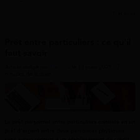
Accueil
>
Guides
>
Crédit Consommation
>
Prêt entre pa
Crédit Consommation
Prêt entre particuliers : ce qu’il
faut savoir
Article rédigé par
Marylou
le 13 mars 2025 - 7
minutes de lecture
Le prêt personnel entre particuliers consiste en un
prêt d’argent entre deux personnes physiques
sans aucun recours à un établissement de crédit.