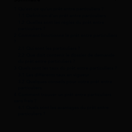
1
Qu’est-ce qu’un prêt entre particuliers ?
1.1
Définition d’un prêt entre particuliers
1.2
Quelles sont les règles du prêt entre
particuliers ?
2
Comment fonctionne le prêt entre particuliers
?
2.1
Qui sont les particuliers ?
2.2
Que doit contenir le dossier de demande
du prêt entre particuliers ?
3
Quels sont les taux du prêt entre particuliers ?
3.1
Les différents taux en vigueur
3.2
Quelques conseils pour votre prêt entre
particuliers
4
Comment trouver un prêt entre particuliers
sans frais ?
4.1
Quels sont les avantages du prêt entre
particuliers ?