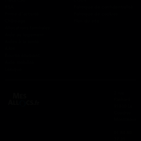
Prêts CAF
CGUV
RSA
Politique de confidentialité
Prime d’activité
Politique de cookies
Chômage
Plan du site
Allocations familiales
Aide au logement
Aides à la santé
AAH
Bourse étudiant
Aide mobilité
Lexique
2 rue
Panhard
91830 Le
Coudray
Montceaux
01 84 80
37 31