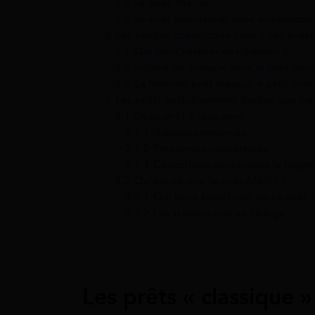
1.2
Le prêt affecté
1.3
Le prêt immobilier avec enveloppe
2
Les petites spécificités liées à ces prêts
2.1
Qui peut réaliser ces travaux ?
2.2
Inclure les travaux dans le prêt im
2.3
La formule prêt travaux + prêt imm
3
Les prêts exclusivement dédiés aux tra
3.1
L’éco-prêt à taux zéro
3.1.1
Travaux concernés
3.1.2
Personnes concernées
3.1.3
Conditions concernant le loge
3.2
Qu’est-ce que le prêt ANAH ?
3.2.1
Qui peut bénéficier de ce prêt 
3.2.2
Les travaux pris en charge
Les prêts « classique »