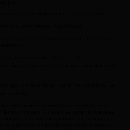
tement.
êt vous soit accordée, il vous faudra prendre :
sement du prêt travaux (hypothèque,
 peut se révéler onéreuse, puisqu’elle représente
’opération.
es frais de dossier de la banque. Mais en
assez bas, en tout cas plus bas que ceux des prêts
l faut quand même remplir certaines conditions. Le
nne ce choix :
ouvez opter indifféremment pour un prêt affecté,
ilier pour travaux. Encore que certaines banques
bilier pour une somme inférieure à ce montant ;
é de passer par un prêt immobilier pour travaux.