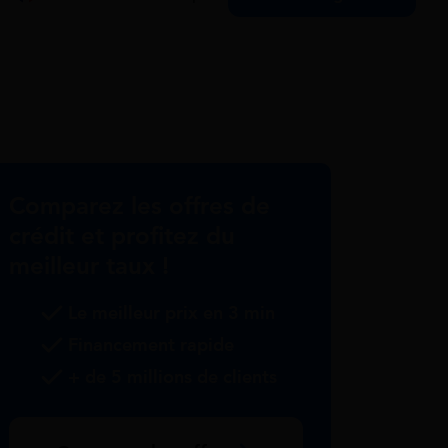
Comparez les offres de
crédit et profitez du
meilleur taux !
Le meilleur prix en 3 min
Financement rapide
+ de 5 millions de clients