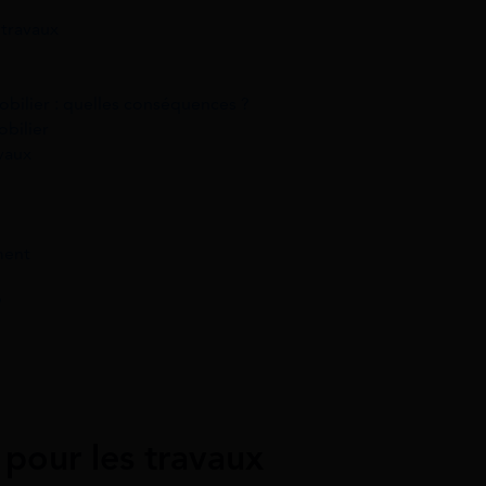
 travaux
mobilier : quelles conséquences ?
obilier
vaux
ment
?
 pour les travaux