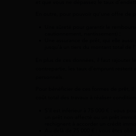
et que vous ne dépassez le taux d’endet
En outre, pour pouvoir qu’une offre de pr
Une sûreté pour garantir le rembour
cautionnement, nantissement) ;
Une assurance de prêt, qui elle aussi
jusqu’à un tiers du montant total de l
En plus de ces données, il faut rajouter l
contrepartie, les taux d’emprunt restent 
personnels.
Pour bénéficier de ces formes de prêt, i
coût total des travaux à réaliser conditio
S’il est inférieur à 75 000 € : vous p
un prêt non-affecté ou un prêt immob
rechignent à accorder un crédit immo
Au-delà de 75 000 € : vous êtes oblig