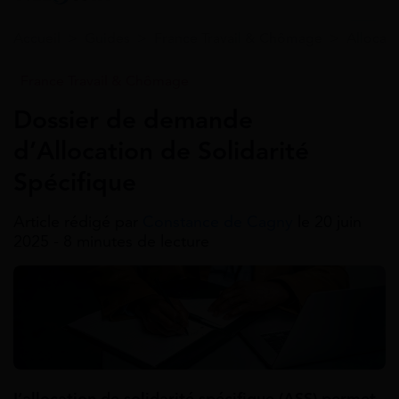
Accueil
>
Guides
>
France Travail & Chômage
>
Allocati
France Travail & Chômage
Dossier de demande
d’Allocation de Solidarité
Spécifique
Article rédigé par
Constance de Cagny
le 20 juin
2025 - 8 minutes de lecture