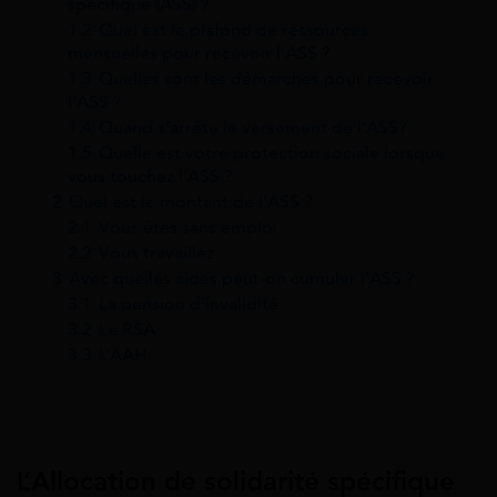
spécifique (ASS) ?
1.2
Quel est le plafond de ressources
mensuelles pour recevoir l’ASS ?
1.3
Quelles sont les démarches pour recevoir
l’ASS ?
1.4
Quand s’arrête le versement de l’ASS?
1.5
Quelle est votre protection sociale lorsque
vous touchez l’ASS ?
2
Quel est le montant de l’ASS ?
2.1
Vous êtes sans emploi
2.2
Vous travaillez
3
Avec quelles aides peut-on cumuler l’ASS ?
3.1
La pension d’invalidité
3.2
Le RSA
3.3
L’AAH
L’Allocation de solidarité spécifique