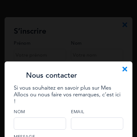
Simulez toutes vos aides en 2 min.
S’inscrire
Simulation gratuite
Prénom
Nom
Vous travaillez
Téléphone
Nous contacter
Si vous souhaitez en savoir plus sur Mes
Email
Allocs ou nous faire vos remarques, c’est ici
Se connecter
!
Enter your e-mail to reset
password
e-mail
NOM
EMAIL
e-mail
An email with an account activation link has been
password
MESSAGE