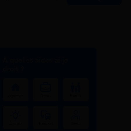
À quelles aides ai-je
droit ?
Logement
Travail
Famille
Énergie
Transport
Santé