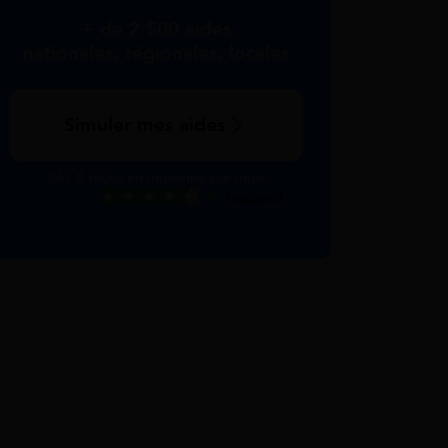
+ de 2 500 aides
nationales, régionales, locales
Simuler mes aides
267 € reçus en moyenne par mois
Excellent
Voir nos avis Trustpilot