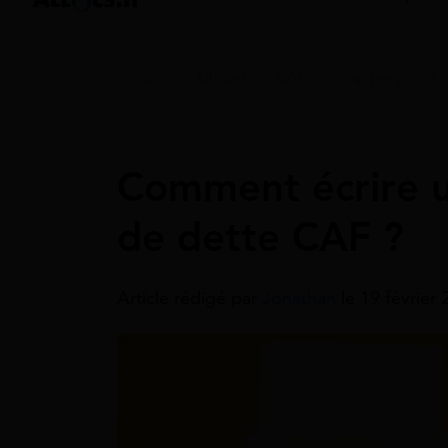
Accueil
>
Guides
>
CAF
>
Trop perçu caf
CAF
Comment écrire u
de dette CAF ?
Article rédigé par
Jonathan
le 19 février