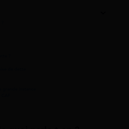
 ?
tte ?
mise de dette
e grande instance
e CAF