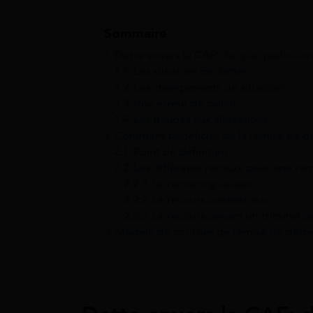
Sommaire
1
Dette envers la CAF: de quoi parle-t-on
1.1
Les situation de dettes
1.2
Les changements de situation
1.3
Une erreur de calcul
1.4
Les fraudes aux allocations
2
Comment bénéficier de la remise de de
2.1
Point de définition
2.2
Les différents recours pour une re
2.2.1
Le recours gracieux
2.2.2
Le recours contentieux
2.2.3
Le recours devant un tribunal d
3
Modèle de courrier de remise de dett