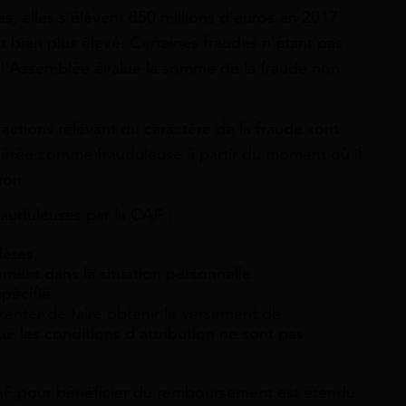
, elles s’élèvent 850 millions d’euros en 2017.
oit bien plus élevé. Certaines fraudes n’étant pas
l’Assemblée évalue la somme de la fraude non
s actions relevant du caractère de la fraude sont
dérée comme frauduleuse à partir du moment où il
ion.
rauduleuses par la CAF :
lètes,
ment dans la situation personnelle
spécifié
tenter de faire obtenir le versement de
ue les conditions d’attribution ne sont pas
 CAF pour bénéficier du remboursement est étendu