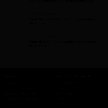
Plan épargne retraite : ce qu'il faut savoir
Prime Macron
Prime Macron 2026 : conditions, montant,
démarches
Prime De Noel
Prime de Noël 2026 : conditions, montants,
démarches
Services
A propos de Mes Allocs
Accueil
Qui sommes-nous ?
Simulation gratuite
FAQ
Demande de rappel
Avis clients
Comment ça marche ?
Blog
Cashback
Recrutement