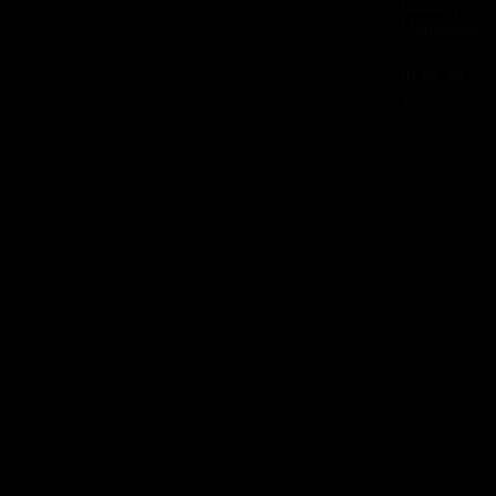
Coudray
Montceaux
01 84 80
37 31