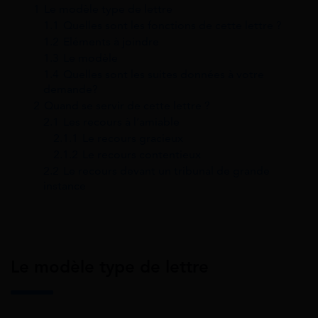
1
Le modèle type de lettre
1.1
Quelles sont les fonctions de cette lettre ?
1.2
Eléments à joindre
1.3
Le modèle
1.4
Quelles sont les suites données à votre
demande?
2
Quand se servir de cette lettre ?
2.1
Les recours à l’amiable
2.1.1
Le recours gracieux
2.1.2
Le recours contentieux
2.2
Le recours devant un tribunal de grande
instance
Le modèle type de lettre