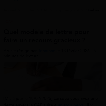
Accueil
>
Guides
>
CAF
>
Trop perçu caf
>
Quel modèle
CAF
Quel modèle de lettre pour
faire un recours gracieux ?
Article rédigé par
Jonathan
le 18 février 2026 - 5
minutes de lecture
[Mis à jour le 18/02/2026]
Lorsque vous avez une
dette envers la CAF suite à
un trop perçu
, il y