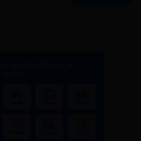
À quelles aides ai-je
droit ?
Logement
Travail
Famille
Énergie
Transport
Santé