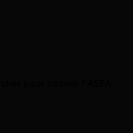
e
use ?
SPA
ssier
nde
rches pour obtenir l’ASPA