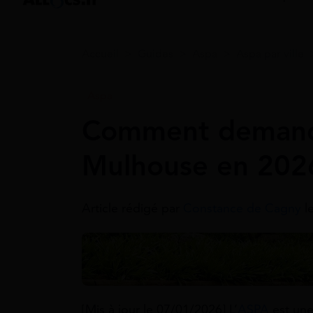
Accueil
>
Guides
>
Aspa
>
Aspa par ville
Aspa
Comment demand
Mulhouse en 202
Article rédigé par
Constance de Cagny
l
[Mis à jour le 07/01/2026] L’
ASPA
est une