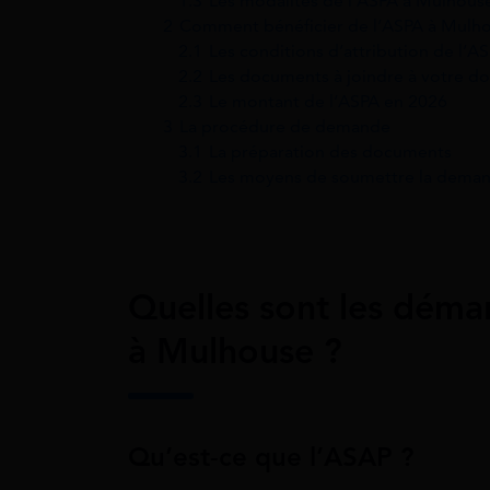
1.3
Les modalités de l’ASPA à Mulhous
2
Comment bénéficier de l’ASPA à Mulho
2.1
Les conditions d’attribution de l’A
2.2
Les documents à joindre à votre do
2.3
Le montant de l’ASPA en 2026
3
La procédure de demande
3.1
La préparation des documents
3.2
Les moyens de soumettre la dema
Quelles sont les déma
à Mulhouse ?
Qu’est-ce que l’ASAP ?