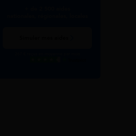
+ de 2 500 aides
nationales, régionales, locales
Simuler mes aides
267 € reçus en moyenne par mois
Excellent
Voir nos avis Trustpilot