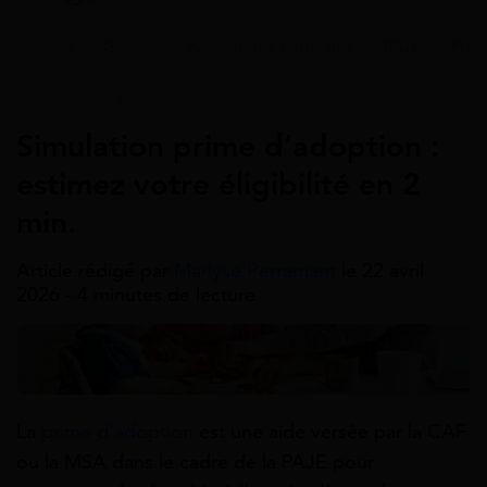
Accueil
>
Guides
>
Allocations familiales
>
PAJE
>
Prim
Allocations Familiales
Simulation prime d’adoption :
estimez votre éligibilité en 2
min.
Article rédigé par
Marlyse Perramant
le 22 avril
2026 - 4 minutes de lecture
La
prime d’adoption
est une aide versée par la CAF
ou la MSA dans le cadre de la PAJE pour