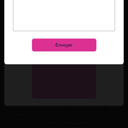
Mot de passe oublié ?
Reset
Se connecter
S’inscrire
Envoyer
Vos questions
françois demoulin
Je prépare une simulation pour une adoption en
famille : si on dépasse juste le plafond de revenus
de quelques euros, la prime d’adoption est-elle
totalement refusée ou il y a un calcul au prorata ?
Bonjour et merci pour votre éclairage.