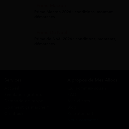
Prime Macron
Prime Macron 2026 : conditions, montant,
démarches
Prime De Noel
Prime de Noël 2026 : conditions, montants,
démarches
Services
A propos de Mes Allocs
Accueil
Qui sommes-nous ?
Simulation gratuite
FAQ
Demande de rappel
Avis clients
Comment ça marche ?
Blog
Cashback
Recrutement
Nous contacter