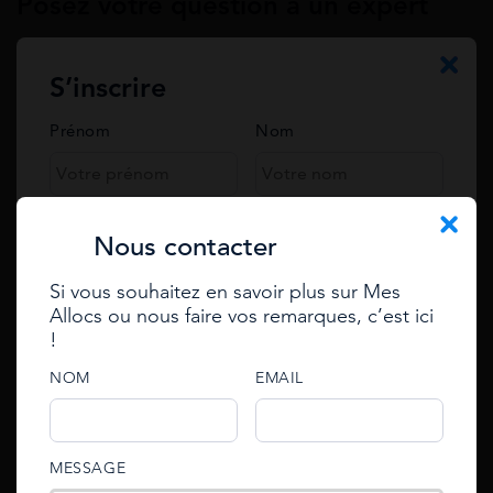
Posez votre question à un expert
Votre prénom et nom
S’inscrire
Prénom
Nom
Annuler la réponse
Votre Email
Téléphone
Nous contacter
Votre question*
Si vous souhaitez en savoir plus sur Mes
Email
Allocs ou nous faire vos remarques, c’est ici
Se connecter
!
Enter your e-mail to reset
password
e-mail
NOM
EMAIL
e-mail
An email with an account activation link has been
password
MESSAGE
sent to your email address.