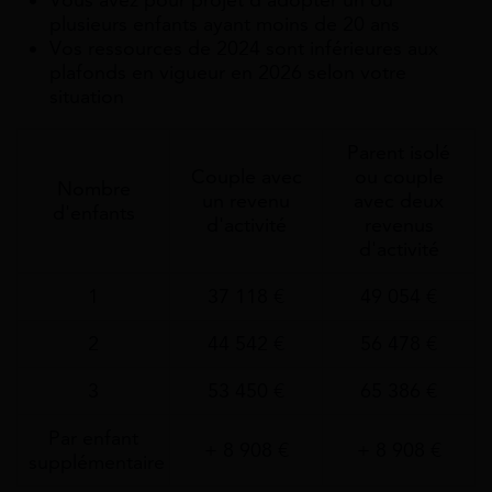
Vous avez pour projet d’adopter un ou
plusieurs enfants ayant moins de 20 ans
Vos ressources de 2024 sont inférieures aux
plafonds en vigueur en 2026 selon votre
situation
Parent isolé
Couple avec
ou couple
Nombre
un revenu
avec deux
d'enfants
d'activité
revenus
d'activité
1
37 118 €
49 054 €
2
44 542 €
56 478 €
3
53 450 €
65 386 €
Par enfant
+ 8 908 €
+ 8 908 €
supplémentaire