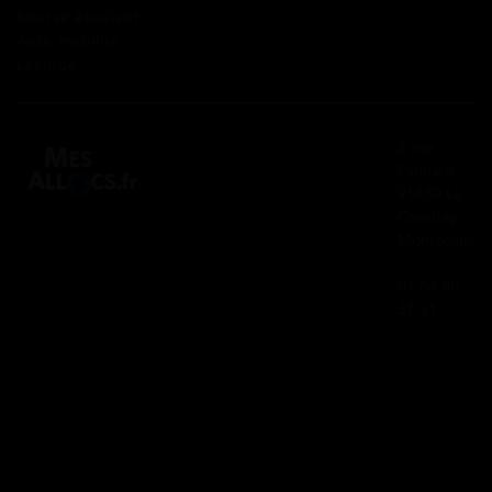
Bourse étudiant
Aide mobilité
Lexique
2 rue
Panhard
91830 Le
Coudray
Montceaux
01 84 80
37 31