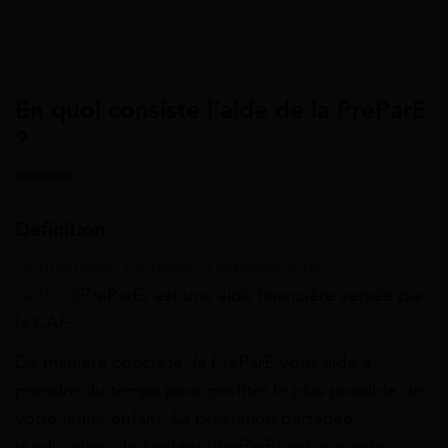
En quoi consiste l’aide de la PreParE
?
Définition
La
prestation partagée d’éducation de
l’enfant
(PreParE) est une aide financière versée par
la CAF.
De manière concrète, la PreParE vous aide à
prendre du temps pour profiter le plus possible de
votre jeune enfant.
La prestation partagée
d’éducation de l’enfant (PreParE) est une aide