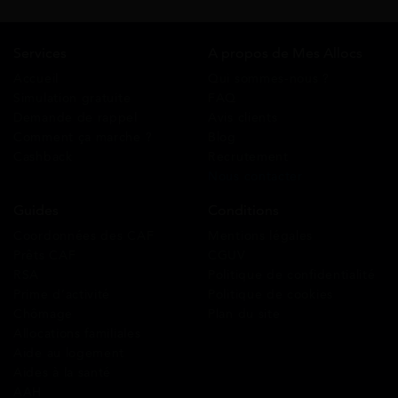
Services
A propos de Mes Allocs
Accueil
Qui sommes-nous ?
Simulation gratuite
FAQ
Demande de rappel
Avis clients
Comment ça marche ?
Blog
Cashback
Recrutement
Nous contacter
Guides
Conditions
Coordonnées des CAF
Mentions légales
Prêts CAF
CGUV
RSA
Politique de confidentialité
Prime d’activité
Politique de cookies
Chômage
Plan du site
Allocations familiales
Aide au logement
Aides à la santé
AAH