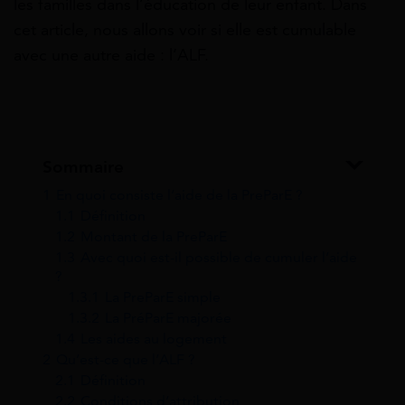
les familles dans l’éducation de leur enfant. Dans
cet article, nous allons voir si elle est cumulable
avec une autre aide : l’ALF.
Sommaire
1
En quoi consiste l’aide de la PreParE ?
1.1
Définition
1.2
Montant de la PreParE
1.3
Avec quoi est-il possible de cumuler l’aide
?
1.3.1
La PreParE simple
1.3.2
La PréParE majorée
1.4
Les aides au logement
2
Qu’est-ce que l’ALF ?
2.1
Définition
2.2
Conditions d’attribution