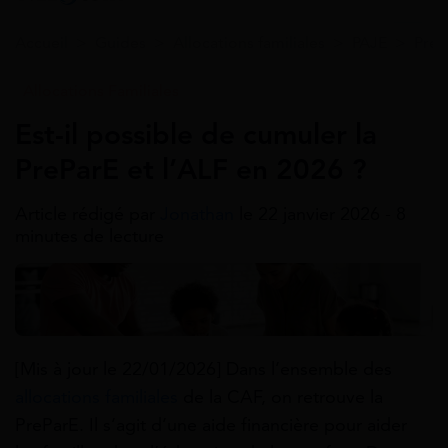
Accueil
>
Guides
>
Allocations familiales
>
PAJE
>
PreP
Allocations Familiales
Est-il possible de cumuler la
PreParE et l’ALF en 2026 ?
Article rédigé par
Jonathan
le 22 janvier 2026 - 8
minutes de lecture
[Mis à jour le 22/01/2026] Dans l’ensemble des
allocations familiales
de la CAF, on retrouve la
PreParE. Il s’agit d’une aide financière pour aider