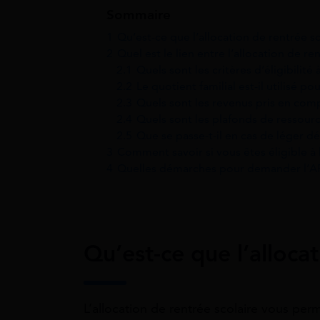
Sommaire
1
Qu’est-ce que l’allocation de rentrée sc
2
Quel est le lien entre l’allocation de ren
2.1
Quels sont les critères d’éligibilité 
2.2
Le quotient familial est-il utilisé pou
2.3
Quels sont les revenus pris en comp
2.4
Quels sont les plafonds de ressourc
2.5
Que se passe-t-il en cas de léger 
3
Comment savoir si vous êtes éligible à l
4
Quelles démarches pour demander l’A
Qu’est-ce que l’allocat
L’allocation de rentrée scolaire vous pe