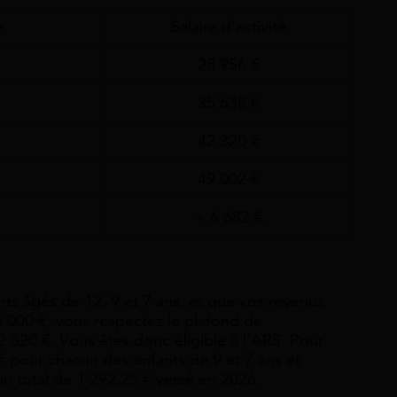
e
Salaire d'activité
28 956 €
35 638 €
42 320 €
49 002 €
+ 6 682 €
nts âgés de 12, 9 et 7 ans, et que vos revenus
5 000 €, vous respectez le plafond de
2 320 €. Vous êtes donc éligible à l’ARS. Pour
€ pour chacun des enfants de 9 et 7 ans et
un total de 1 292,25 € versé en 2026.