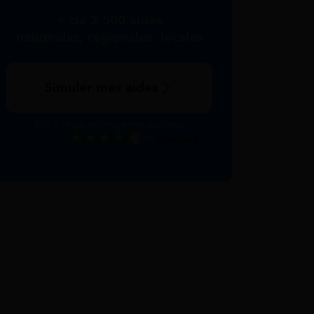
+ de 2 500 aides
nationales, régionales, locales
Simuler mes aides
267 € reçus en moyenne par mois
Excellent
Voir nos avis Trustpilot