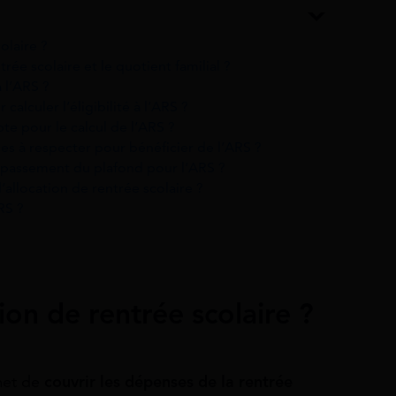
olaire ?
trée scolaire et le quotient familial ?
à l’ARS ?
r calculer l’éligibilité à l’ARS ?
te pour le calcul de l’ARS ?
es à respecter pour bénéficier de l’ARS ?
dépassement du plafond pour l’ARS ?
’allocation de rentrée scolaire ?
RS ?
ion de rentrée scolaire ?
rmet de
couvrir les dépenses de la rentrée