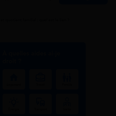
t quotient familial : quel est le lien ?
À quelles aides ai-je
droit ?
Logement
Travail
Famille
Énergie
Transport
Santé