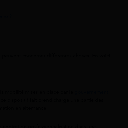
ême ?
lles peuvent concerner différentes choses. En voici
 la mobilité mises en place par le
gouvernement
.
e dispositif fait prend charge une partie des
mation en alternance.
e contrat de professionnalisation dans une