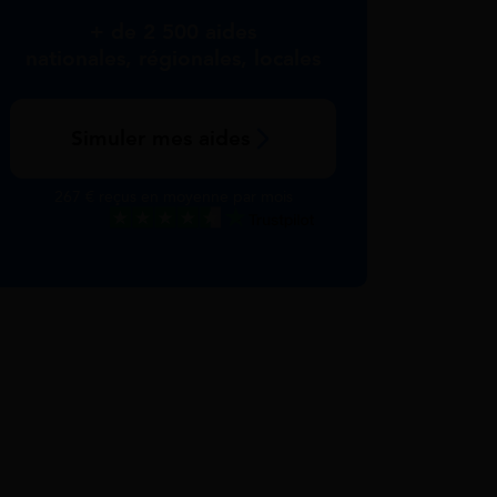
+ de 2 500 aides
nationales, régionales, locales
Simuler mes aides
267 € reçus en moyenne par mois
Excellent
Voir nos avis Trustpilot