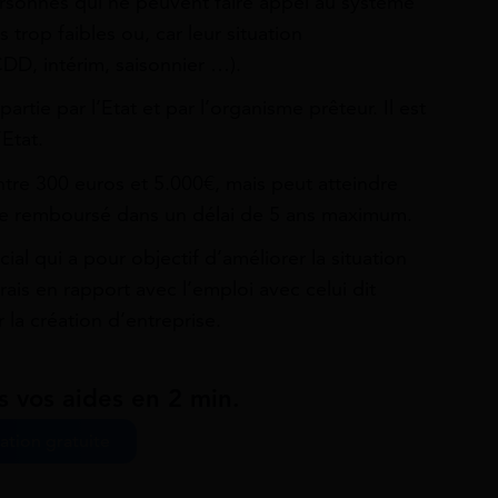
ersonnes qui ne peuvent faire appel au système
 trop faibles ou, car leur situation
CDD, intérim, saisonnier …).
 partie par l’Etat et par l’organisme prêteur. Il est
Etat.
tre 300 euros et 5.000€, mais peut atteindre
être remboursé dans un délai de 5 ans maximum.
ial qui a pour objectif d’améliorer la situation
is en rapport avec l’emploi avec celui dit
 la création d’entreprise.
s vos aides en 2 min.
ation gratuite