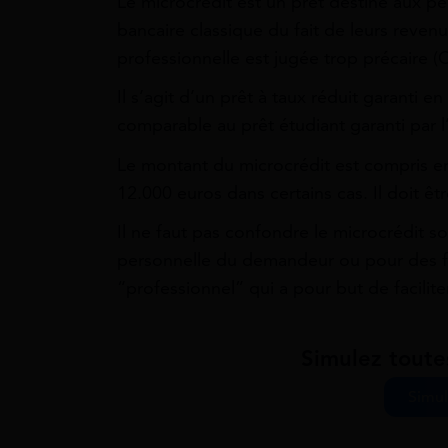
Le microcrédit est un prêt destiné aux p
bancaire classique du fait de leurs revenus
professionnelle est jugée trop précaire (
Il s’agit d’un prêt à taux réduit garanti en
comparable au prêt étudiant garanti par l’
Le montant du microcrédit est compris en
12.000 euros dans certains cas. Il doit 
Il ne faut pas confondre le microcrédit soc
personnelle du demandeur ou pour des fra
“professionnel” qui a pour but de faciliter
Simulez toute
Simul