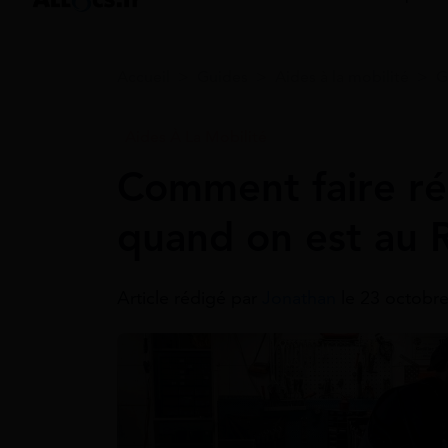
Accueil
>
Guides
>
Aides à la mobilité
>
G
Aides À La Mobilité
Comment faire ré
quand on est au 
Article rédigé par
Jonathan
le 23 octobre