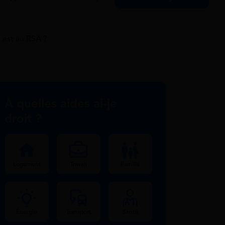
 est au RSA ?
À quelles aides ai-je
droit ?
Logement
Travail
Famille
Énergie
Transport
Santé