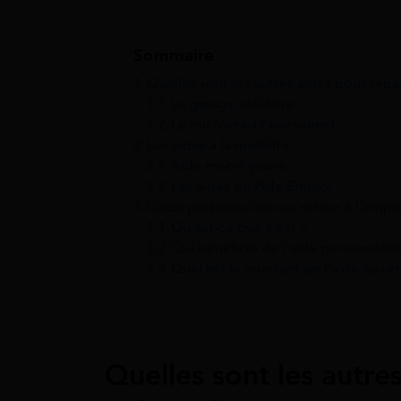
Sommaire
1
Quelles sont les autres aides pour répar
1.1
Le garage solidaire
1.2
Le microcrédit personnel
2
Les aides à la mobilité
2.1
Aide mobili-jeune
2.2
Les aides de Pôle Emploi
3
L’aide personnalisée au retour à l’empl
3.1
Qu’est-ce que c’est ?
3.2
Qui bénéficie de l’aide personnalisé
3.3
Quel est le montant de l’aide au ret
Quelles sont les autre