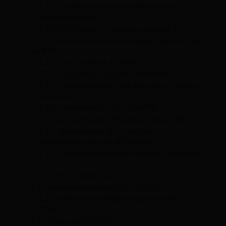
1.1.1
Quelles sont les prestations d’un
garage solidaire ?
1.1.2
Où trouver un garage solidaire ?
1.2
Comment percevoir une aide quand on est
au RSA ?
1.2.1
Qui a le droit à l’APRE ?
1.2.2
Quel est le montant de l’APRE ?
1.2.3
Comment avoir une aide pour réparer
sa voiture ?
1.2.4
Comment on reçoit l’APRE ?
1.3
C’est quoi le prêt d’honneur de la CAF ?
1.3.1
Quelles sont les conditions
d’attribution du prêt d’honneur ?
1.3.2
Quel est le montant du prêt d’honneur
?
1.4
Le micro-crédit social
1.5
L’aide exceptionnelle du CGOS
1.5.1
Montant de l’aide exceptionnelle
CGOS
1.6
C’est quoi FASTT ?