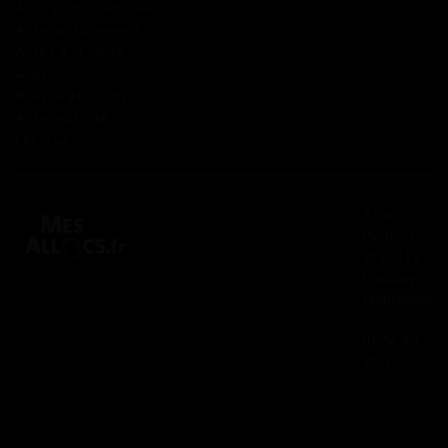
Allocations familiales
Aide au logement
Aides à la santé
AAH
Bourse étudiant
Aide mobilité
Lexique
2 rue
Panhard
91830 Le
Coudray
Montceaux
01 84 80
37 31