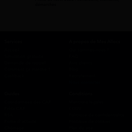
démarches
Services
A propos de Mes Allocs
Accueil
Qui sommes-nous ?
Simulation gratuite
FAQ
Demande de rappel
Avis clients
Comment ça marche ?
Blog
Cashback
Recrutement
Nous contacter
Guides
Conditions
Coordonnées des CAF
Mentions légales
Prêts CAF
CGUV
RSA
Politique de confidentialité
Prime d’activité
Politique de cookies
Chômage
Plan du site