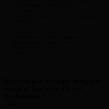
4
Que faire en cas de problème avec votre
chèque énergie et TotalEnergies ?
4.1
Quelle est l’adresse pour les réclamations
auprès de TotalEnergies concernant le chèque
énergie ?
4.2
Comment contacter le service client
TotalEnergies pour le chèque énergie ?
5
Le chèque énergie est-il cumulable avec
d’autres aides pour payer ses factures
TotalEnergies ?
6
Conclusion
Qu’est-ce que le chèque énergie et
comment fonctionne-t-il avec
TotalEnergies ?