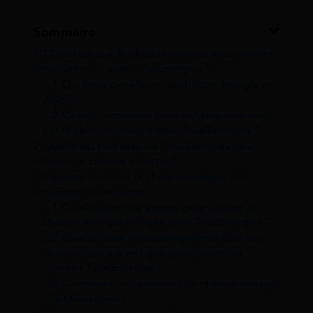
Sommaire
1
Qu’est-ce que le chèque énergie et comment
fonctionne-t-il avec TotalEnergies ?
1.1
Qui peut bénéficier du chèque énergie en
2026 ?
1.2
Quelles dépenses peuvent être couvertes
par le chèque énergie chez TotalEnergies ?
2
Quelle est l’adresse de TotalEnergies pour
envoyer le chèque énergie ?
3
Comment utiliser le chèque énergie avec
TotalEnergies en ligne ?
3.1
Quelles sont les étapes pour utiliser le
chèque énergie en ligne avec TotalEnergies ?
3.2
Quelles sont les avantages d’utiliser son
chèque énergie en ligne pour payer ses
factures TotalEnergies ?
3.3
Comment pré-affecter son chèque énergie
à TotalEnergies ?