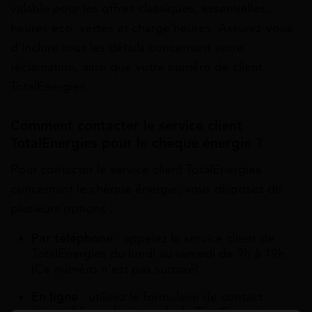
valable pour les offres classiques, essentielles,
heures eco, vertes et charge’heures. Assurez-vous
d’inclure tous les détails concernant votre
réclamation, ainsi que votre numéro de client
TotalEnergies.
Comment contacter le service client
TotalEnergies pour le chèque énergie ?
Pour contacter le service client TotalEnergies
concernant le chèque énergie, vous disposez de
plusieurs options :
Par téléphone
: appelez le service client de
TotalEnergies du lundi au samedi de 9h à 19h.
(Ce numéro n’est pas surtaxé)
En ligne
: utilisez le formulaire de contact