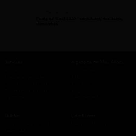
Prime De Noel
Prime de Noël 2026 : conditions, montants,
démarches
Services
A propos de Mes Allocs
Accueil
Qui sommes-nous ?
Simulation gratuite
FAQ
Demande de rappel
Avis clients
Comment ça marche ?
Blog
Cashback
Recrutement
Nous contacter
Guides
Conditions
Coordonnées des CAF
Mentions légales
Prêts CAF
CGUV