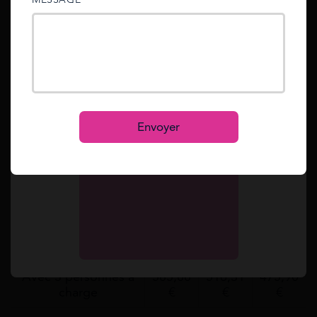
sent to your email address.
Plafonds de loyers
Zone
Zone
Zone
Mot de passe oublié ?
Reset
pour un locataire
1
2
3
331,14
290,34
272,12
Se connecter
Personne seule
€
€
€
S’inscrire
Envoyer
401,78
355,38
329,88
Couple
€
€
€
Avec 1 personne à
454,10
399,89
369,88
charge
€
€
€
Avec 2 personnes à
519,99
458,10
422,89
charge
€
€
€
Avec 3 personnes à
585,88
516,31
475,90
charge
€
€
€