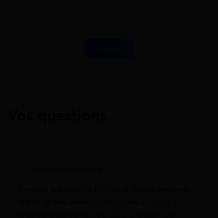
Vos questions
alexandra raymond
Bonjour, je suis affilié MSA et je fais ma demande
d’APL : si mes revenus ont baissés en cours
d’année (moins d’heures), dois-je utiliser une