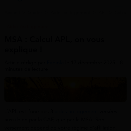
Accueil
>
Guides
>
Aides au logement
>
APL
>
Calcul 
Aides Au Logement
MSA : Calcul APL, on vous
explique !
Article rédigé par
Fabiola
le 17 décembre 2025 - 8
minutes de lecture
L’APL est l’une des 3
aides au logement
versées
aussi bien par la CAF, que par la MSA. Son
versement dépend de votre régime d’affiliation.