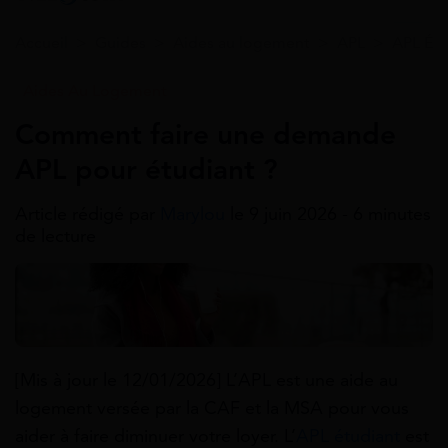
Accueil
>
Guides
>
Aides au logement
>
APL
>
APL Étu
Aides Au Logement
Comment faire une demande
APL pour étudiant ?
Article rédigé par
Marylou
le 9 juin 2026 - 6 minutes
de lecture
[Mis à jour le 12/01/2026] L’APL est une aide au
logement versée par la CAF et la MSA pour vous
aider à faire diminuer votre loyer. L’
APL étudiant
est