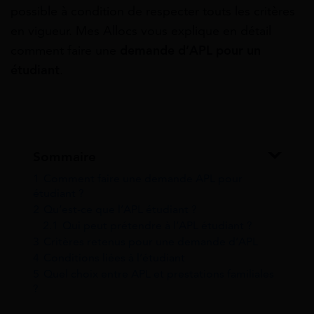
possible à condition de respecter touts les critères
en vigueur. Mes Allocs vous explique en détail
comment faire une
demande d’APL pour un
étudiant
.
Sommaire
1
Comment faire une demande APL pour
étudiant ?
2
Qu’est-ce que l’APL étudiant ?
2.1
Qui peut prétendre à l’APL étudiant ?
3
Critères retenus pour une demande d’APL
4
Conditions liées à l’étudiant
5
Quel choix entre APL et prestations familiales
?