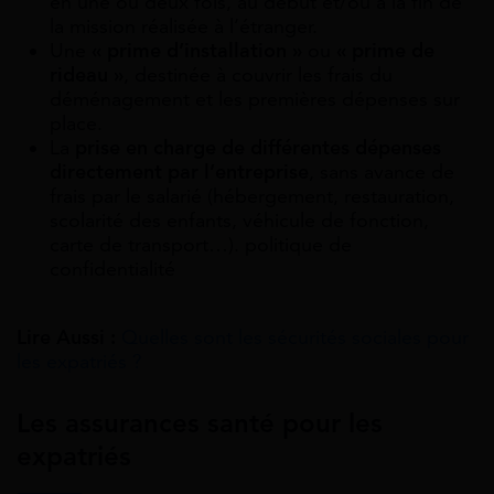
en une ou deux fois, au début et/ou à la fin de
la mission réalisée à l’étranger.
Une
« prime d’installation »
ou
« prime de
rideau »
, destinée à couvrir les frais du
déménagement et les premières dépenses sur
place.
La
prise en charge de différentes dépenses
directement par l’entreprise
, sans avance de
frais par le salarié (hébergement, restauration,
scolarité des enfants, véhicule de fonction,
carte de transport…). politique de
confidentialité
Lire Aussi :
Quelles sont les sécurités sociales pour
les expatriés ?
Les assurances santé pour les
expatriés