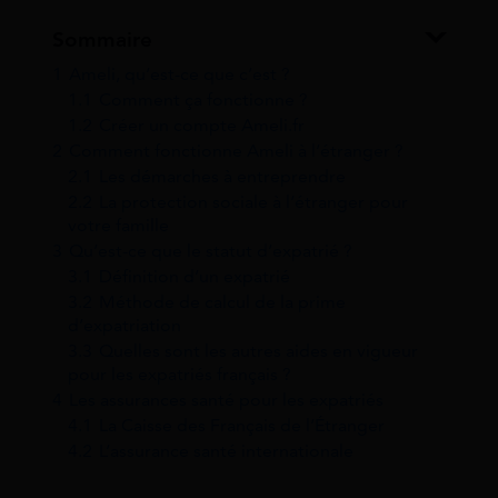
Sommaire
1
Ameli, qu’est-ce que c’est ?
1.1
Comment ça fonctionne ?
1.2
Créer un compte Ameli.fr
2
Comment fonctionne Ameli à l’étranger ?
2.1
Les démarches à entreprendre
2.2
La protection sociale à l’étranger pour
votre famille
3
Qu’est-ce que le statut d’expatrié ?
3.1
Définition d’un expatrié
3.2
Méthode de calcul de la prime
d’expatriation
3.3
Quelles sont les autres aides en vigueur
pour les expatriés français ?
4
Les assurances santé pour les expatriés
4.1
La Caisse des Français de l’Étranger
4.2
L’assurance santé internationale