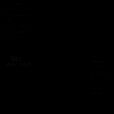
Allocations familiales
Aide au logement
Aides à la santé
AAH
Bourse étudiant
Aide mobilité
Lexique
2 rue
Panhard
91830 Le
Coudray
Montceaux
01 84 80
37 31