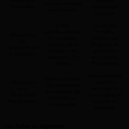
Allocations
familles
pour les familles
Familiales
résidant en
avec enfants.
Belgique.
Aides
Toutes les
spécifiques pour
familles
Allocations
les nouveaux
résidant en
de
parents par la
Belgique et
Naissance et
naissance ou
répondant
d'Adoption
l'adoption d'un
aux critères
enfant.
d'éligibilité.
Les personnes
Aides destinées
Allocations
ayant un
aux personnes
pour
handicap ou
en situation de
Personnes
une incapacité
handicap ou
Handicapées
résidant en
d'incapacité.
Belgique.
Les Aides au logement