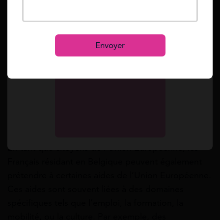
services de notariat.
Se connecter
En outre, le consulat peut aider les Français résidant
S’inscrire
Envoyer
en Belgique à accéder à des services sociaux et à
des aides financières spécifiques. Ces aides
peuvent varier en fonction des besoins et des
situations individuelles, mais elles sont conçues
pour apporter un soutien aux Français en Belgique.
Les aides de l’Union Européenne
En tant que citoyens de l’Union Européenne, les
Français résidant en Belgique peuvent également
prétendre à certaines aides de l’Union Européenne.
Ces aides sont souvent liées à des domaines
spécifiques tels que l’emploi, la formation, la
mobilité, ou la culture. Par exemple, des