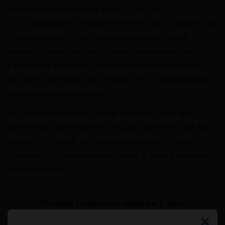
souscrivent également à des
complémentaires
santé
, appelées « mutuelles libres » ou « assurances
hospitalisation ». Ces complémentaires santé
peuvent couvrir les coûts non remboursés par
l’assurance maladie, comme le ticket modérateur,
les soins dentaires, les lunettes, ou l’hospitalisation
en chambre individuelle.
Les complémentaires santé peuvent varier en
termes de couverture et de coût, de sorte que les
expatriés français en Belgique peuvent choisir la
formule qui correspond le mieux à leurs besoins et
à leur budget.
Simulez toutes vos aides en 2 min.
Simulation gratuite