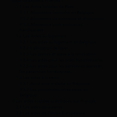
pour un expatrié Français ?
1.1
Les Aides Sociales de Base
1.1.1
Allocations familiales en Belgique
1.1.2
Allocations de naissance et d’adoption
1.1.3
Allocations pour personnes
handicapées
1.2
Les Aides au logement
1.2.1
Les aides au logement en Belgique
1.2.2
L’allocation de loyer
1.2.3
Les primes et aides à la rénovation
1.2.4
Les aides pour les prêts hypothécaires
1.2.5
Les aides pour les personnes âgées et
les personnes handicapées
1.3
Les aides à la santé
1.3.1
Assurance maladie en Belgique
1.3.2
Les complémentaires santé en
Belgique
2
Les aides sociales spécifiques aux Français
2.1
Les aides consulaires
2.2
Les aides de l’Union Européenne