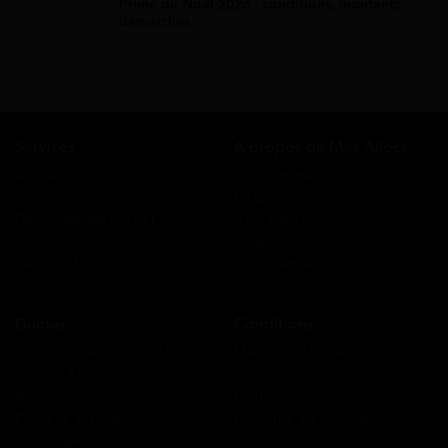
Prime de Noël 2026 : conditions, montants,
démarches
Services
A propos de Mes Allocs
Accueil
Qui sommes-nous ?
Simulation gratuite
FAQ
Demande de rappel
Avis clients
Comment ça marche ?
Blog
Cashback
Recrutement
Nous contacter
Guides
Conditions
Coordonnées des CAF
Mentions légales
Prêts CAF
CGUV
RSA
Politique de confidentialité
Prime d’activité
Politique de cookies
Chômage
Plan du site