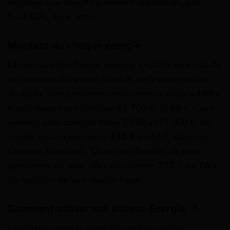
éligibles à ce titre de paiement (électricité, gaz,
fioul, GPL, bois, etc.).
Montant du chèque énergie
Le montant du chèque énergie en 2025 sera calculé
en fonction du revenu fiscal et de la composition
du foyer. Une personne seule recevra jusqu’à
194
€
si son revenu est inférieur à 5 700 €, et
48
€ si ses
revenus sont compris entre 7 850 et 11 000 €. Un
couple pourra percevoir
240
€ ou 63 €, selon sa
situation financière. Quant aux familles de trois
personnes ou plus, elles toucheront
277
€ ou
76
€,
en fonction de leur revenu fiscal.
Comment utiliser son chèque Énergie ?
Le chèque énergie peut être utilisé pour le