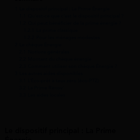
1
Le dispositif principal : La Prime Énergie
1.1
Qu’est-ce que c’est le dispositif principal ?
1.2
Qui peut bénéficier de la prime énergie ?
1.2.1
La prime classique
1.2.2
Pour les ménages modestes
2
Le chèque Énergie
2.1
Notions générales
2.2
Montant du chèque énergie
2.3
Comment utiliser son chèque Énergie ?
3
Les autres aides disponibles
3.1
L’Éco-prêt à taux zéro (éco-PTZ)
3.2
La Prime Rénov’
3.3
Les aides locales
Le dispositif principal : La Prime
Énergie