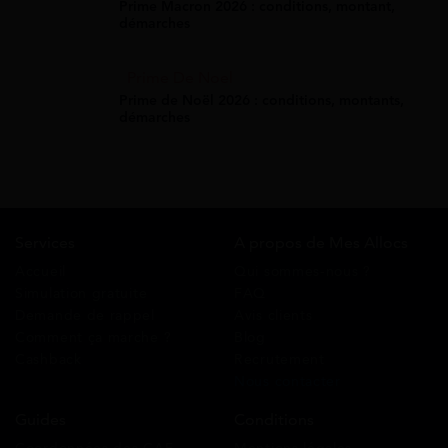
Prime Macron 2026 : conditions, montant,
démarches
Prime De Noel
Prime de Noël 2026 : conditions, montants,
démarches
Services
A propos de Mes Allocs
Accueil
Qui sommes-nous ?
Simulation gratuite
FAQ
Demande de rappel
Avis clients
Comment ça marche ?
Blog
Cashback
Recrutement
Nous contacter
Guides
Conditions