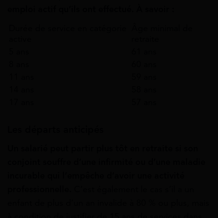
emploi actif qu’ils ont effectué. À savoir :
Durée de service en catégorie
Âge minimal de
active
retraite
5 ans
61 ans
8 ans
60 ans
11 ans
59 ans
14 ans
58 ans
17 ans
57 ans
Les départs anticipés
Un salarié peut partir plus tôt en retraite si son
conjoint souffre d’une infirmité ou d’une maladie
incurable qui l’empêche d’avoir une activité
professionnelle.
C’est également le cas s’il a un
enfant de plus d’un an invalide à 80 % ou plus, mais
à condition de justifier de 15 ans de services dans