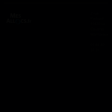
2 rue
Panhard
91830 Le
Coudray
Montceaux
01 84 80
37 31