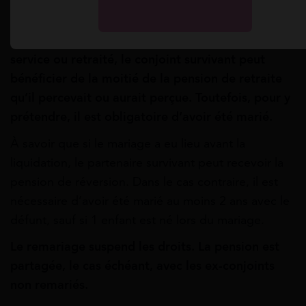
Au moment du décès d’un salarié de l’IEG, en
service ou retraité, le conjoint survivant peut
bénéficier de la moitié de la pension de retraite
qu’il percevait ou aurait perçue. Toutefois, pour y
prétendre, il est obligatoire d’avoir été marié.
À savoir que si le mariage a eu lieu avant la
liquidation, le partenaire survivant peut recevoir la
pension de réversion. Dans le cas contraire, il est
nécessaire d’avoir été marié au moins 2 ans avec le
défunt, sauf si 1 enfant est né lors du mariage.
Le remariage suspend les droits. La pension est
partagée, le cas échéant, avec les ex-conjoints
non remariés.