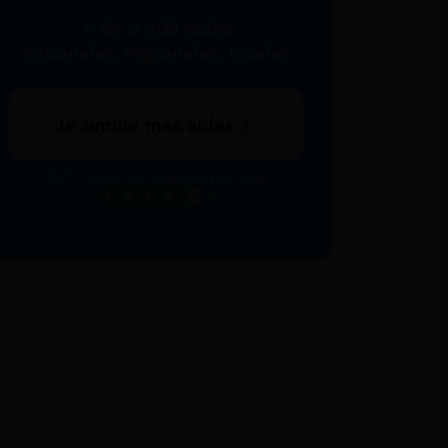
+ de 2 500 aides
nationales, régionales, locales
Je simule mes aides
267 € reçus en moyenne par mois
Excellent
Voir nos avis Trustpilot