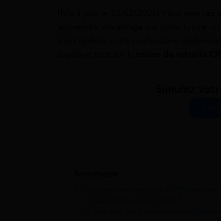
[Mis à jour le 13/02/2026] Vous exercez u
apprendre davantage sur votre future
ret
s’est opérée entre professions réglemen
explique tout sur la
caisse de retraite C
Simulez votr
Simul
Sommaire
1
Comprendre la retraite CIPAV pour les 
1.1
Qu’est-ce que la CIPAV ?
1.2
Qui sont les professionnels libéraux 