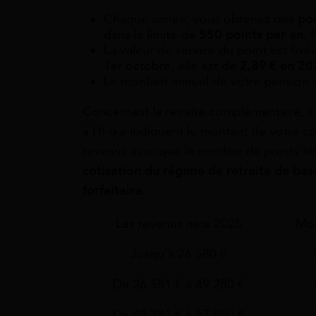
Chaque année, vous obtenez des
poi
dans la limite de
550 points par an
. 
La valeur de service du point est fixé
1er octobre, elle est de
2,89
€ en 20
Le montant annuel de votre pension
Concernant la retraite complémentaire, il 
à H) qui indiquent le montant de votre c
revenus ainsi que le nombre de points a
cotisation du régime de retraite de bas
forfaitaire.
Les revenus nets 2025
Mon
Jusqu'à 26 580 €
De 26 581 € à 49 280 €
De 49 281 € à 57 850 €