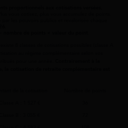
nts proportionnels aux cotisations versées
,
Plus vous cotisez, plus vous accumulez de points.
e par les pouvoirs publics et revalorisée chaque
26
.
 =
nombre de points × valeur du point
.
existe 8 classes de cotisations possibles (classe A
otisation au régime complémentaire selon vos
ttribués pour une année.
Contrairement à la
e, la cotisation de retraite complémentaire est
tant de la cotisation
Nombre de points
Classe A : 1 527 €
36
Classe B : 3 055 €
72
Classe C : 4 582 €
108