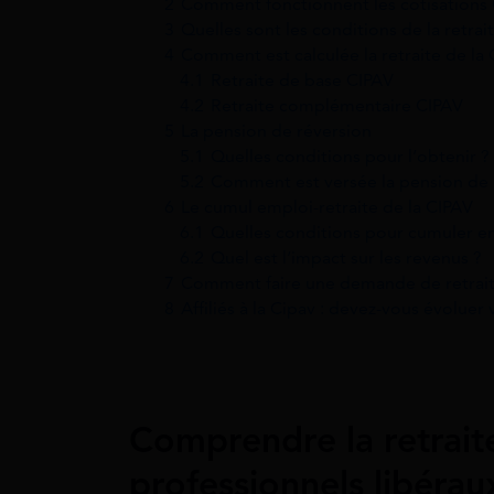
2
Comment fonctionnent les cotisations 
3
Quelles sont les conditions de la retrai
4
Comment est calculée la retraite de la 
4.1
Retraite de base CIPAV
4.2
Retraite complémentaire CIPAV
5
La pension de réversion
5.1
Quelles conditions pour l’obtenir ?
5.2
Comment est versée la pension de r
6
Le cumul emploi-retraite de la CIPAV
6.1
Quelles conditions pour cumuler em
6.2
Quel est l’impact sur les revenus ?
7
Comment faire une demande de retraite
8
Affiliés à la Cipav : devez-vous évoluer v
Comprendre la retrait
professionnels libérau