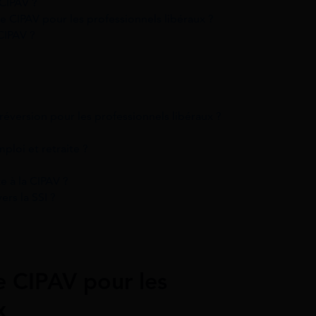
CIPAV ?
te CIPAV pour les professionnels libéraux ?
CIPAV ?
éversion pour les professionnels libéraux ?
ploi et retraite ?
 à la CIPAV ?
ers la SSI ?
e CIPAV pour les
x