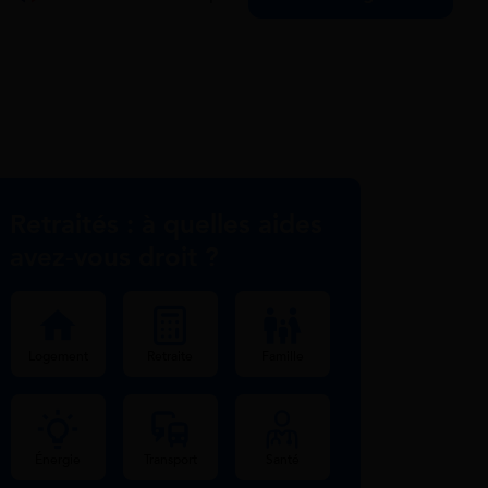
Retraités : à quelles aides
avez-vous droit ?
Logement
Retraite
Famille
Énergie
Transport
Santé