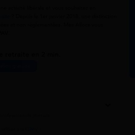
ne activité libérale et vous souhaitez en
raite
? Depuis le 1er janvier 2018, une distinction
tées et non réglementées. Mes Allocs vous
IPAV
.
e retraite en 2 min.
ation gratuite
professionnels libéraux
affiliés à la CIPAV ?