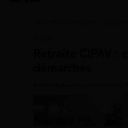
Accueil
>
Guides
>
Retraite
>
Caisses de r
Retraite
Retraite CIPAV : c
démarches
Article rédigé par
Marina Ada Ondo
le 1