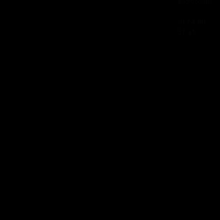
Montceaux
01 84 80
37 31