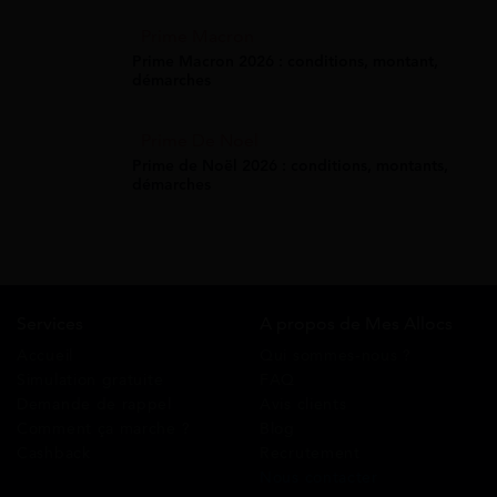
Prime Macron
Prime Macron 2026 : conditions, montant,
démarches
Prime De Noel
Prime de Noël 2026 : conditions, montants,
démarches
Services
A propos de Mes Allocs
Accueil
Qui sommes-nous ?
Simulation gratuite
FAQ
Demande de rappel
Avis clients
Comment ça marche ?
Blog
Cashback
Recrutement
Nous contacter