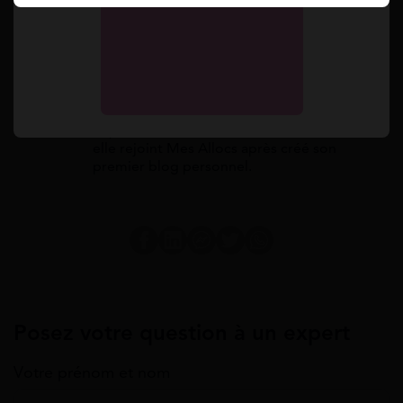
Marylou
Marylou est rédactrice au sein de l'équipe
Mes Allocs, spécialiste des sujets de
société en général. Diplômée de l'Institut
Supérieur de Formation au Journalisme,
elle rejoint Mes Allocs après créé son
premier blog personnel.
Posez votre question à un expert
Votre prénom et nom